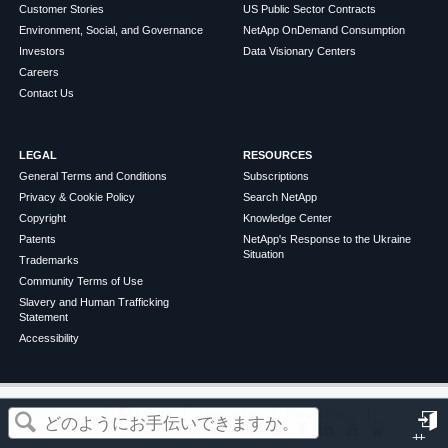
Customer Stories
US Public Sector Contracts
Environment, Social, and Governance
NetApp OnDemand Consumption
Investors
Data Visionary Centers
Careers
Contact Us
LEGAL
RESOURCES
General Terms and Conditions
Subscriptions
Privacy & Cookie Policy
Search NetApp
Copyright
Knowledge Center
Patents
NetApp's Response to the Ukraine
Situation
Trademarks
Community Terms of Use
Slavery and Human Trafficking
Statement
Accessibility
この記事は役に立ちましたか？
©
2026
NetApp
English
Terms of Use
Privacy Policy
Cookie Policy
Cookie Settings
サ