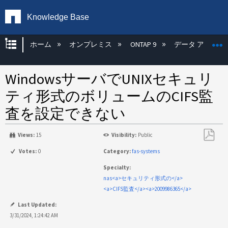
Knowledge Base
グローバル階層を展開/折りたたむ
ホーム
オンプレミス
ONTAP 9
データ アクセス
WindowsサーバでUNIXセキュリ
ティ形式のボリュームのCIFS監
査を設定できない
Views:
15
Visibility:
Public
PDF
Votes:
0
Category:
fas-systems
と
Specialty:
し
nas<a>セキュリティ形式の</a>
て
<a>CIFS監査</a><a>2009986365</a>
保
存
Last Updated:
3/31/2024, 1:24:42 AM