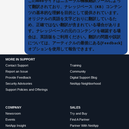
このWebサイトはニューラル機械翻訳ツールによっ
て翻訳されており、ナレッジベース（KB）コンテン
ツの基本的な理解を目的として提供されています。
オリジナルの英語を文字どおりに翻訳しているた
め、正確ではない翻訳が含まれている場合がありま
す。ナレッジベースの元のコンテンツを確認する場
合は、英語版をご利用ください。翻訳の問題や誤訳
については、アーティクルの最後にある[Feedback]
オプションを使用して報告できます。
MORE IN SUPPORT
Contact Support
Training
Report an Issue
Community
Provide Feedback
Digital Support Blog
Security Advisories
NetApp Neighborhood
Support Policies and Offerings
COMPANY
SALES
Newsroom
Try and Buy
Events
Find A Partner
NetApp Insight
Partner With NetApp