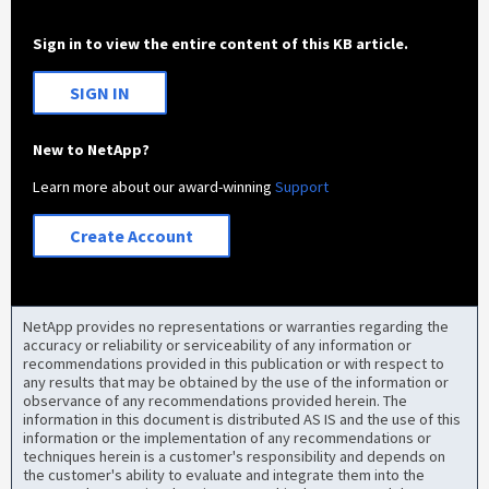
Sign in to view the entire content of this KB article.
SIGN IN
New to NetApp?
Learn more about our award-winning
Support
Create Account
NetApp provides no representations or warranties regarding the
accuracy or reliability or serviceability of any information or
recommendations provided in this publication or with respect to
any results that may be obtained by the use of the information or
observance of any recommendations provided herein. The
information in this document is distributed AS IS and the use of this
information or the implementation of any recommendations or
techniques herein is a customer's responsibility and depends on
the customer's ability to evaluate and integrate them into the