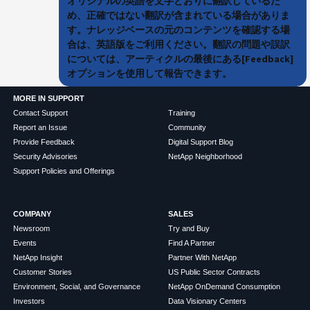
オリジナルの英語を文字どおりに翻訳しているた
め、正確ではない翻訳が含まれている場合がありま
す。ナレッジベースの元のコンテンツを確認する場
合は、英語版をご利用ください。翻訳の問題や誤訳
については、アーティクルの最後にある[Feedback]
オプションを使用して報告できます。
MORE IN SUPPORT
Contact Support
Training
Report an Issue
Community
Provide Feedback
Digital Support Blog
Security Advisories
NetApp Neighborhood
Support Policies and Offerings
COMPANY
SALES
Newsroom
Try and Buy
Events
Find A Partner
NetApp Insight
Partner With NetApp
Customer Stories
US Public Sector Contracts
Environment, Social, and Governance
NetApp OnDemand Consumption
Investors
Data Visionary Centers