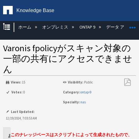
Knowledge Base
グローバル階層を展開/折りたたむ
ホーム
オンプレミス
ONTAP 9
データ アクセス
Varonis fpolicyがスキャン対象の
一部の共有にアクセスできませ
ん
Views:
15
Visibility:
Public
PDF
Votes:
0
Category:
ontap-9
と
Specialty:
nas
し
て
Last Updated:
保
12/19/2024, 7:03:53 AM
存
このナレッジベースはスクリプトによって生成されたもので、
環