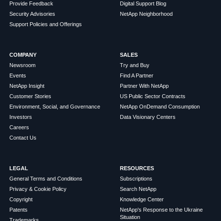
Provide Feedback
Digital Support Blog
Security Advisories
NetApp Neighborhood
Support Policies and Offerings
COMPANY
SALES
Newsroom
Try and Buy
Events
Find A Partner
NetApp Insight
Partner With NetApp
Customer Stories
US Public Sector Contracts
Environment, Social, and Governance
NetApp OnDemand Consumption
Investors
Data Visionary Centers
Careers
Contact Us
LEGAL
RESOURCES
General Terms and Conditions
Subscriptions
Privacy & Cookie Policy
Search NetApp
Copyright
Knowledge Center
Patents
NetApp's Response to the Ukraine
Situation
Trademarks