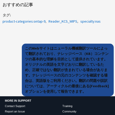
おすすめの記事
タグ
product-categories:ontap-9
Reader_KCS_WIPS
specialty:nas
このWebサイトはニューラル機械翻訳ツールによっ
て翻訳されており、ナレッジベース（KB）コンテン
ツの基本的な理解を目的として提供されています。
オリジナルの英語を文字どおりに翻訳しているた
め、正確ではない翻訳が含まれている場合がありま
す。ナレッジベースの元のコンテンツを確認する場
合は、英語版をご利用ください。翻訳の問題や誤訳
については、アーティクルの最後にある[Feedback]
オプションを使用して報告できます。
MORE IN SUPPORT
Contact Support
Training
Report an Issue
Community