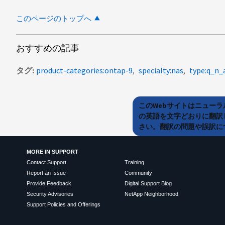
このページのトップへ
おすすめの記事
タグ
product-categories:ontap-9
specialty:nas
type:q_n_
このWebサイトはニュー
の英語を文字どおりに翻訳
さい。翻訳の問題や誤訳につ
MORE IN SUPPORT
Contact Support
Training
Report an Issue
Community
Provide Feedback
Digital Support Blog
Security Advisories
NetApp Neighborhood
Support Policies and Offerings