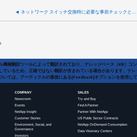
ネットワーク スイッチ交換時に必要な事前チェックと事後チェックのコマンドは何ですか？
a
ラル機械翻訳ツールによって翻訳されており、ナレッジベース（KB）コ
しているため、正確ではない翻訳が含まれている場合があります。ナレ
いては、アーティクルの最後にある[Feedback]オプションを使用し
COMPANY
SALES
Newsroom
Try and Buy
Events
Find A Partner
NetApp Insight
Partner With NetApp
Customer Stories
US Public Sector Contracts
Environment, Social, and
NetApp OnDemand Consumption
Governance
Data Visionary Centers
Investors