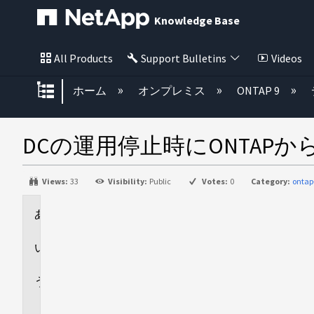
Knowledge Base
All Products
Support Bulletins
Videos
グローバル階層を展開/折りたた
ホーム
オンプレミス
ONTAP 9
DCの運用停止時にONTAP
Views:
33
Visibility:
Public
Votes:
0
Category:
ontap
環
境
回
答
追
加
情