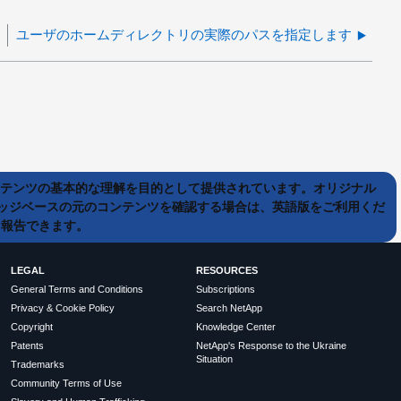
ユーザのホームディレクトリの実際のパスを指定します
ンテンツの基本的な理解を目的として提供されています。オリジナル
ッジベースの元のコンテンツを確認する場合は、英語版をご利用くだ
て報告できます。
LEGAL
RESOURCES
General Terms and Conditions
Subscriptions
Privacy & Cookie Policy
Search NetApp
Copyright
Knowledge Center
Patents
NetApp's Response to the Ukraine
Situation
Trademarks
Community Terms of Use