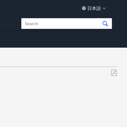
日本語
PDF
と
し
て
保
存