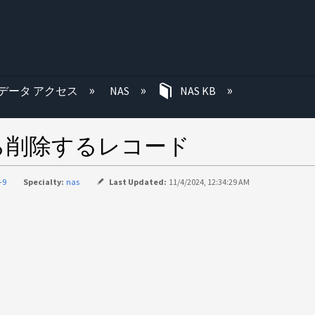
む
データ アクセス
NAS
NAS KB
から削除するレコード
-9
Specialty:
nas
Last Updated:
11/4/2024, 12:34:29 AM