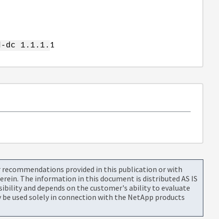
1
d-dc 1.1.1.
or recommendations provided in this publication or with
rein. The information in this document is distributed AS IS
bility and depends on the customer's ability to evaluate
be used solely in connection with the NetApp products