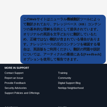
このWebサイトはニューラル機械翻訳ツールによっ
て翻訳されており、ナレッジベース（KB）コンテン
ツの基本的な理解を目的として提供されています。
オリジナルの英語を文字どおりに翻訳しているた
め、正確ではない翻訳が含まれている場合がありま
す。ナレッジベースの元のコンテンツを確認する場
合は、英語版をご利用ください。翻訳の問題や誤訳
については、アーティクルの最後にある[Feedback]
オプションを使用して報告できます。
MORE IN SUPPORT
Contact Support
Training
Report an Issue
Community
Provide Feedback
Digital Support Blog
Security Advisories
NetApp Neighborhood
Support Policies and Offerings