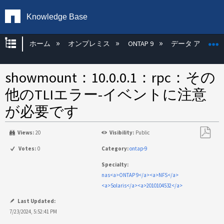
Knowledge Base
グローバル階層を展開/折りたたむ
ホーム
オンプレミス
ONTAP 9
データ アクセス
showmount：10.0.0.1：rpc：その
他のTLIエラー-イベントに注意
が必要です
Views:
20
Visibility:
Public
PDF
Votes:
0
Category:
ontap-9
と
Specialty:
し
nas<a>ONTAP 9</a><a>NFS</a>
て
<a>Solaris</a><a>2010104532</a>
保
存
Last Updated:
7/23/2024, 5:52:41 PM