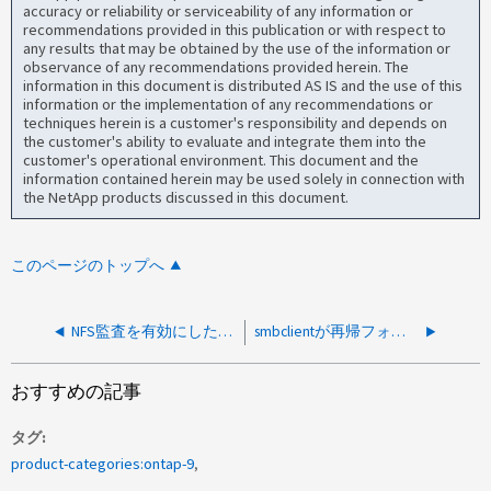
accuracy or reliability or serviceability of any information or
recommendations provided in this publication or with respect to
any results that may be obtained by the use of the information or
observance of any recommendations provided herein. The
information in this document is distributed AS IS and the use of this
information or the implementation of any recommendations or
techniques herein is a customer's responsibility and depends on
the customer's ability to evaluate and integrate them into the
customer's operational environment. This document and the
information contained herein may be used solely in connection with
the NetApp products discussed in this document.
このページのトップへ
NFS監査を有効にした後、sedでアクセス拒否が発生する
smbclientが再帰フォルダの作成に失敗しました
おすすめの記事
タグ
product-categories:ontap-9