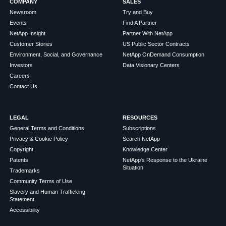
COMPANY
SALES
Newsroom
Try and Buy
Events
Find A Partner
NetApp Insight
Partner With NetApp
Customer Stories
US Public Sector Contracts
Environment, Social, and Governance
NetApp OnDemand Consumption
Investors
Data Visionary Centers
Careers
Contact Us
LEGAL
RESOURCES
General Terms and Conditions
Subscriptions
Privacy & Cookie Policy
Search NetApp
Copyright
Knowledge Center
Patents
NetApp's Response to the Ukraine
Situation
Trademarks
Community Terms of Use
Slavery and Human Trafficking
Statement
Accessibility