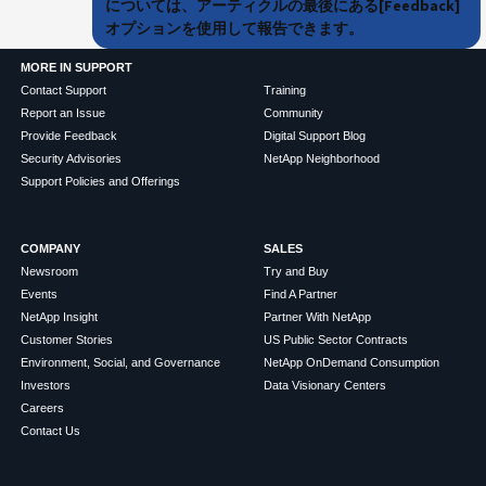
については、アーティクルの最後にある[Feedback]
オプションを使用して報告できます。
MORE IN SUPPORT
Contact Support
Training
Report an Issue
Community
Provide Feedback
Digital Support Blog
Security Advisories
NetApp Neighborhood
Support Policies and Offerings
COMPANY
SALES
Newsroom
Try and Buy
Events
Find A Partner
NetApp Insight
Partner With NetApp
Customer Stories
US Public Sector Contracts
Environment, Social, and Governance
NetApp OnDemand Consumption
Investors
Data Visionary Centers
Careers
Contact Us