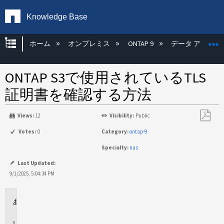
Knowledge Base
グローバル階層を展開/折りたたむ
ホーム
オンプレミス
ONTAP 9
データ アクセス
ONTAP S3で使用されているTLS
証明書を確認する方法
Views:
12
Visibility:
Public
PDF
Votes:
0
Category:
ontap-9
と
Specialty:
nas
し
て
Last Updated:
保
9/1/2025, 5:04:34 PM
存
環
境
概