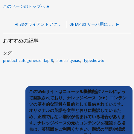
このページのトップへ
S3クライアントアクセスの設定方法
ONTAP S3 サーバ用に S3cmd クライアント構成ファイルを作成する方法
おすすめの記事
タグ
product-categories:ontap-9
specialty:nas
type:howto
このWebサイトはニューラル機械翻訳ツールによっ
て翻訳されており、ナレッジベース（KB）コンテン
ツの基本的な理解を目的として提供されています。
オリジナルの英語を文字どおりに翻訳しているた
め、正確ではない翻訳が含まれている場合がありま
す。ナレッジベースの元のコンテンツを確認する場
合は、英語版をご利用ください。翻訳の問題や誤訳