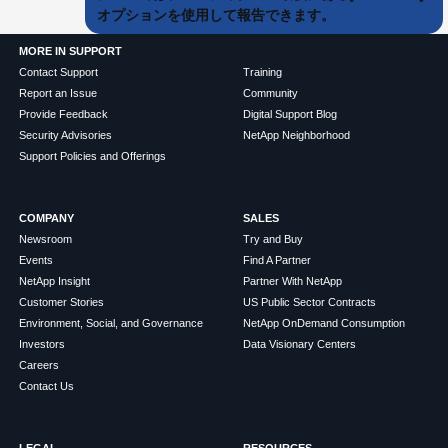
オプションを使用して報告できます。
MORE IN SUPPORT
Contact Support
Training
Report an Issue
Community
Provide Feedback
Digital Support Blog
Security Advisories
NetApp Neighborhood
Support Policies and Offerings
COMPANY
SALES
Newsroom
Try and Buy
Events
Find A Partner
NetApp Insight
Partner With NetApp
Customer Stories
US Public Sector Contracts
Environment, Social, and Governance
NetApp OnDemand Consumption
Investors
Data Visionary Centers
Careers
Contact Us
LEGAL
RESOURCES