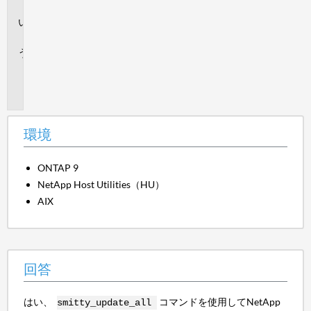
境
回
答
追
加
情
報
環境
ONTAP 9
NetApp Host Utilities（HU）
AIX
回答
はい、
コマンドを使用してNetApp
smitty_update_all