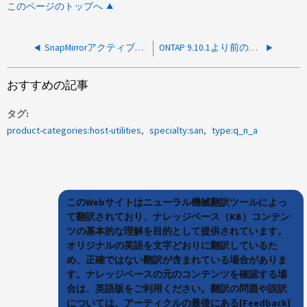
このページのトップへ
SnapMirrorアクティブ同期（SM-as、SM-BC）を使用してWindows LUNを移行できますか。
ONTAP 9.10.1より前の既存のセットアップでNVMe/TCPを使用できますか？
おすすめの記事
タグ
product-categories:host-utilities
specialty:san
type:q_n_a
このWebサイトはニューラル機械翻訳ツールによっ
て翻訳されており、ナレッジベース（KB）コンテン
ツの基本的な理解を目的として提供されています。
オリジナルの英語を文字どおりに翻訳しているた
め、正確ではない翻訳が含まれている場合がありま
す。ナレッジベースの元のコンテンツを確認する場
合は、英語版をご利用ください。翻訳の問題や誤訳
については、アーティクルの最後にある[Feedback]