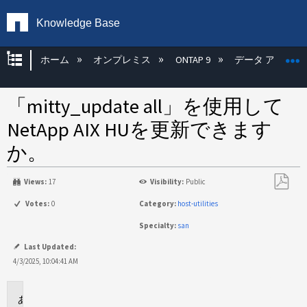
Knowledge Base
グローバル階層を展開/折りたたむ
ホーム
オンプレミス
ONTAP 9
データ アクセス
「mitty_update all」を使用して
NetApp AIX HUを更新できます
か。
Views:
17
Visibility:
Public
PDF
Votes:
0
Category:
host-utilities
と
Specialty:
san
し
て
Last Updated:
保
4/3/2025, 10:04:41 AM
存
環