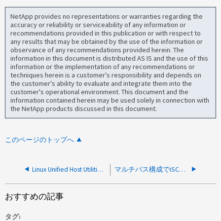
NetApp provides no representations or warranties regarding the
accuracy or reliability or serviceability of any information or
recommendations provided in this publication or with respect to
any results that may be obtained by the use of the information or
observance of any recommendations provided herein. The
information in this document is distributed AS IS and the use of this
information or the implementation of any recommendations or
techniques herein is a customer's responsibility and depends on
the customer's ability to evaluate and integrate them into the
customer's operational environment. This document and the
information contained herein may be used solely in connection with
the NetApp products discussed in this document.
このページのトップへ
Linux Unified Host Utilities 7.1はRed Hat Enterprise Linux 8.10と互換性がありますか
マルチパス構成でiSCSI接続をセットアップするときに、SnapCenter Plug-ins Package for Windows and Windows Host Utilitiesをインストールする必要がありますか。
おすすめの記事
タグ