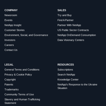
COMPANY
SALES
Newsroom
Try and Buy
Events
Find A Partner
NetApp Insight
Partner With NetApp
Customer Stories
US Public Sector Contracts
Environment, Social, and Governance
NetApp OnDemand Consumption
Investors
Data Visionary Centers
Careers
Contact Us
LEGAL
RESOURCES
General Terms and Conditions
Subscriptions
Privacy & Cookie Policy
Search NetApp
Copyright
Knowledge Center
Patents
NetApp's Response to the Ukraine
Situation
Trademarks
Community Terms of Use
Slavery and Human Trafficking
Statement