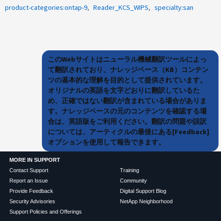
product-categories:ontap-9
Reader_KCS_WIPS
specialty:san
このWebサイトはニューラル機械翻訳ツールによっ
て翻訳されており、ナレッジベース（KB）コンテン
ツの基本的な理解を目的として提供されています。
オリジナルの英語を文字どおりに翻訳しているた
め、正確ではない翻訳が含まれている場合がありま
す。ナレッジベースの元のコンテンツを確認する場
合は、英語版をご利用ください。翻訳の問題や誤訳
については、アーティクルの最後にある[Feedback]
オプションを使用して報告できます。
MORE IN SUPPORT
Contact Support
Training
Report an Issue
Community
Provide Feedback
Digital Support Blog
Security Advisories
NetApp Neighborhood
Support Policies and Offerings