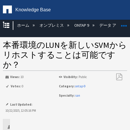
Knowledge Base
グローバル階層を展開/折りたたむ
ホーム
オンプレミス
ONTAP 9
データ アクセス
本番環境のLUNを新しいSVMから
リホストすることは可能です
か？
Views:
10
Visibility:
Public
PDF
Votes:
0
Category:
ontap-9
と
Specialty:
san
し
て
Last Updated:
保
10/22/2025, 12:05:16 PM
存
環