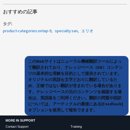
おすすめの記事
タグ
product-categories:ontap-9
specialty:san
エリオ
このWebサイトはニューラル機械翻訳ツールによっ
て翻訳されており、ナレッジベース（KB）コンテン
ツの基本的な理解を目的として提供されています。
オリジナルの英語を文字どおりに翻訳しているた
め、正確ではない翻訳が含まれている場合がありま
す。ナレッジベースの元のコンテンツを確認する場
合は、英語版をご利用ください。翻訳の問題や誤訳
については、アーティクルの最後にある[Feedback]
オプションを使用して報告できます。
MORE IN SUPPORT
Contact Support
Training