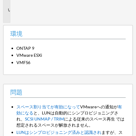
境
問
題
環境
ONTAP 9
VMware ESXi
VMFS6
問題
スペース割り当てが有効になって
VMwareへの通知が
有
効になる
と、
LUNは自動的にシンプロビジョニングさ
れ、
SCSI UNMAP / TRIM
による従来のスペース再生 では
想定されるスペースが解放されません。
LUNはシンプロビジョニング済みと認識され
ますが、ス