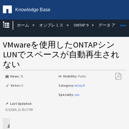
Knowledge Base
グローバル階層を展開/折りたたむ
ホーム
オンプレミス
ONTAP 9
データ アクセス
VMwareを使用したONTAPシン
LUNでスペースが自動再生され
ない
Views:
31
Visibility:
Public
PDF
Votes:
0
Category:
ontap-9
と
Specialty:
san
し
て
Last Updated:
保
9/3/2024, 12:35:17 PM
存
環