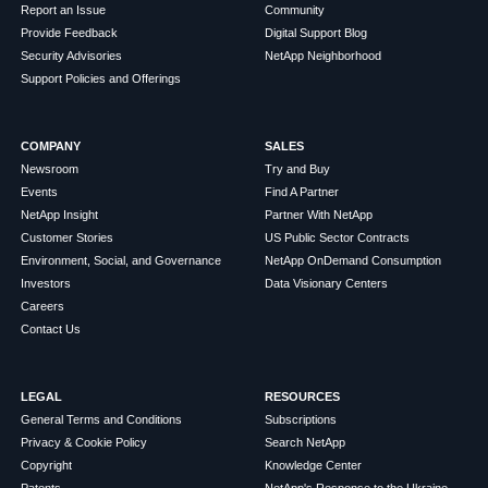
Report an Issue
Community
Provide Feedback
Digital Support Blog
Security Advisories
NetApp Neighborhood
Support Policies and Offerings
COMPANY
SALES
Newsroom
Try and Buy
Events
Find A Partner
NetApp Insight
Partner With NetApp
Customer Stories
US Public Sector Contracts
Environment, Social, and Governance
NetApp OnDemand Consumption
Investors
Data Visionary Centers
Careers
Contact Us
LEGAL
RESOURCES
General Terms and Conditions
Subscriptions
Privacy & Cookie Policy
Search NetApp
Copyright
Knowledge Center