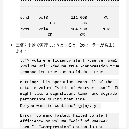
----- -------------------------- ----------
------------- -----------------------------
--
svm1 vol3 111.6GB 7%
0B 0%
svm1 vol4 184.2GB 10%
0B 0%
圧縮を手動で実行しようとすると、次のエラーが発生し
ます：
::*> volume efficiency start -vserver svm1
-volume vol1 -dedupe true
-compression true
-compaction true -scan-old-data true
Warning: This operation scans all of the
data in volume "vol1" of Vserver "svm1". It
might take a significant time, and degrade
performance during that time.
Do you want to continue? {y|n}: y
Error: command failed: Failed to start
efficiency on volume "vol1" of Vserver
"svm1": "
-compression
" option is not