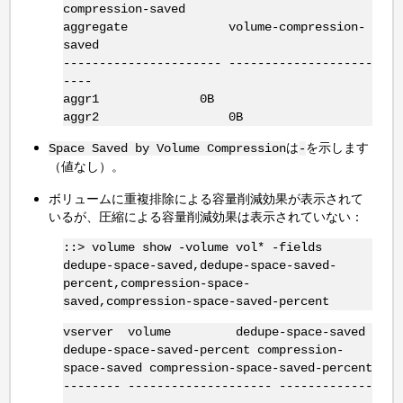
compression-saved
aggregate volume-compression-
saved
---------------------- --------------------
----
aggr1 0B
aggr2 0B
は
を示します
Space Saved by Volume Compression
-
（値なし）。
ボリュームに重複排除による容量削減効果が表示されて
いるが、圧縮による容量削減効果は表示されていない：
::> volume show -volume vol* -fields
dedupe-space-saved,dedupe-space-saved-
percent,compression-space-
saved,compression-space-saved-percent
vserver volume dedupe-space-saved
dedupe-space-saved-percent compression-
space-saved compression-space-saved-percent
-------- -------------------- -------------