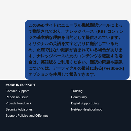
このWebサイトはニューラル機械翻訳ツールによっ
て翻訳されており、ナレッジベース（KB）コンテン
ツの基本的な理解を目的として提供されています。
オリジナルの英語を文字どおりに翻訳しているた
め、正確ではない翻訳が含まれている場合がありま
す。ナレッジベースの元のコンテンツを確認する場
合は、英語版をご利用ください。翻訳の問題や誤訳
については、アーティクルの最後にある[Feedback]
オプションを使用して報告できます。
MORE IN SUPPORT
Contact Support
Training
Report an Issue
Community
Provide Feedback
Digital Support Blog
Security Advisories
NetApp Neighborhood
Support Policies and Offerings