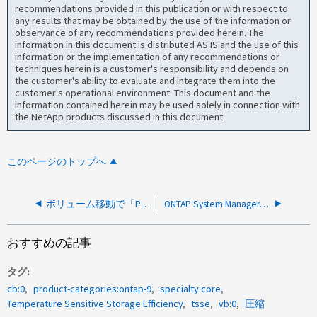
recommendations provided in this publication or with respect to
any results that may be obtained by the use of the information or
observance of any recommendations provided herein. The
information in this document is distributed AS IS and the use of this
information or the implementation of any recommendations or
techniques herein is a customer's responsibility and depends on
the customer's ability to evaluate and integrate them into the
customer's operational environment. This document and the
information contained herein may be used solely in connection with
the NetApp products discussed in this document.
このページのトップへ
ボリューム移動で「Preparing source volume for cutover：Deduplication is not ready for volmove cutover」というエラーが表示される
ONTAP System Managerに表示される削減比率はクラスタごとに大きく異なります
おすすめの記事
タグ
cb:0
product-categories:ontap-9
specialty:core
Temperature Sensitive Storage Efficiency
tsse
vb:0
圧縮