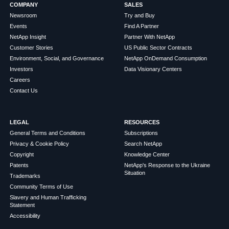
COMPANY
SALES
Newsroom
Try and Buy
Events
Find A Partner
NetApp Insight
Partner With NetApp
Customer Stories
US Public Sector Contracts
Environment, Social, and Governance
NetApp OnDemand Consumption
Investors
Data Visionary Centers
Careers
Contact Us
LEGAL
RESOURCES
General Terms and Conditions
Subscriptions
Privacy & Cookie Policy
Search NetApp
Copyright
Knowledge Center
Patents
NetApp's Response to the Ukraine
Situation
Trademarks
Community Terms of Use
Slavery and Human Trafficking
Statement
Accessibility