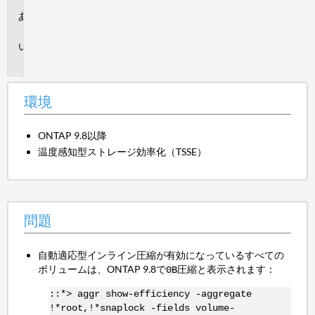
環
境
問
題
環境
ONTAP 9.8以降
温度感知型ストレージ効率化（TSSE）
問題
自動適応型インライン圧縮が有効になっているすべての
ボリュームは、ONTAP 9.8で
圧縮と表示されます：
0B
::*> aggr show-efficiency -aggregate
!*root,!*snaplock -fields volume-