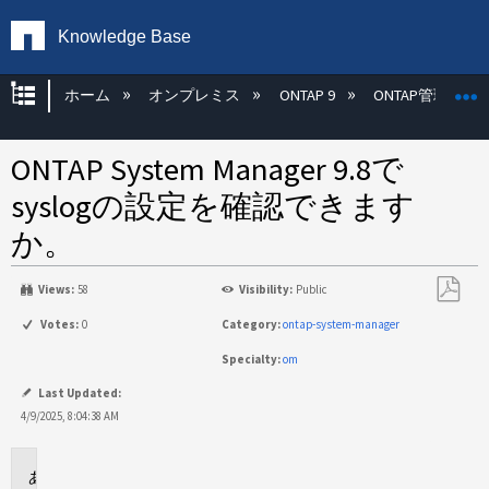
Knowledge Base
グローバル階層を展開/折りたたむ
ホーム
オンプレミス
ONTAP 9
ONTAP管理
ONTAP System Manager 9.8で
syslogの設定を確認できます
か。
Views:
58
Visibility:
Public
PDF
Votes:
0
Category:
ontap-system-manager
と
Specialty:
om
し
て
Last Updated:
保
4/9/2025, 8:04:38 AM
存
環