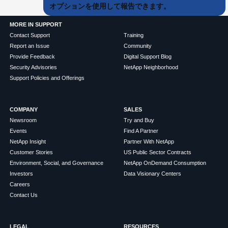
オプションを使用して報告できます。
MORE IN SUPPORT
Contact Support
Training
Report an Issue
Community
Provide Feedback
Digital Support Blog
Security Advisories
NetApp Neighborhood
Support Policies and Offerings
COMPANY
SALES
Newsroom
Try and Buy
Events
Find A Partner
NetApp Insight
Partner With NetApp
Customer Stories
US Public Sector Contracts
Environment, Social, and Governance
NetApp OnDemand Consumption
Investors
Data Visionary Centers
Careers
Contact Us
LEGAL
RESOURCES