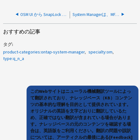
OSM UI から SnapLock を管理できますか。
System Managerは、MFA（MultiFactor Authentication）を使用するように設定できますか。
おすすめの記事
タグ
product-categories:ontap-system-manager
specialty:om
type:q_n_a
このWebサイトはニューラル機械翻訳ツールによっ
て翻訳されており、ナレッジベース（KB）コンテン
ツの基本的な理解を目的として提供されています。
オリジナルの英語を文字どおりに翻訳しているた
め、正確ではない翻訳が含まれている場合がありま
す。ナレッジベースの元のコンテンツを確認する場
合は、英語版をご利用ください。翻訳の問題や誤訳
については、アーティクルの最後にある[Feedback]