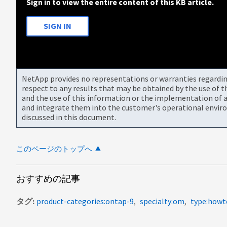
Sign in to view the entire content of this KB article.
SIGN IN
NetApp provides no representations or warranties regarding 
respect to any results that may be obtained by the use of 
and the use of this information or the implementation of a
and integrate them into the customer's operational envir
discussed in this document.
このページのトップへ
おすすめの記事
タグ
product-categories:ontap-9
specialty:om
type:howt