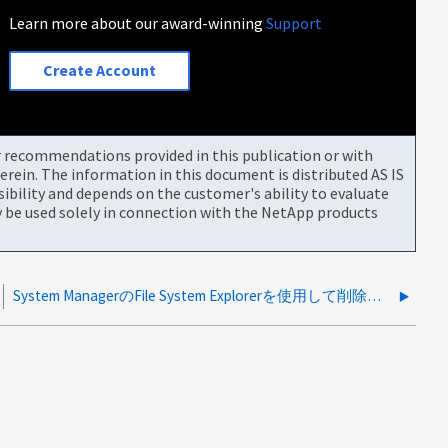
Learn more about our award-winning
Support
Create Account
or recommendations provided in this publication or with
rein. The information in this document is distributed AS IS
bility and depends on the customer's ability to evaluate
be used solely in connection with the NetApp products
System ManagerのFile System Explorerを使用して削除されたファイルのクラスタログの確認方法