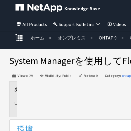
Knowledge Base
All Products
Support Bulletins
Videos
グローバル階層を展開/折りたた
ホーム
オンプレミス
ONTAP 9
System Managerを使用
Views:
29
Visibility:
Public
Votes:
0
Category:
ontap
環
境
概
要
環境