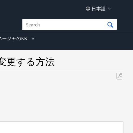
日本語
ネージャのKB
ズを変更する方法
PDF
と
し
て
保
存