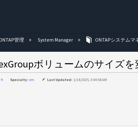
む
ONTAP管理
System Manager
ONTAPシステムマ
してFlexGroupボリュームのサイ
-9
Specialty:
om
Last Updated:
1/14/2025, 3:04:58 AM