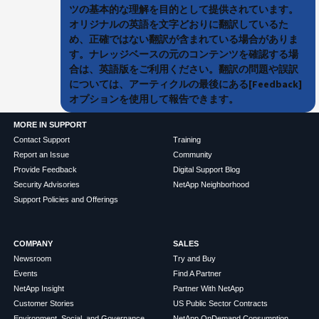
ツの基本的な理解を目的として提供されています。
オリジナルの英語を文字どおりに翻訳しているた
め、正確ではない翻訳が含まれている場合がありま
す。ナレッジベースの元のコンテンツを確認する場
合は、英語版をご利用ください。翻訳の問題や誤訳
については、アーティクルの最後にある[Feedback]
オプションを使用して報告できます。
MORE IN SUPPORT
Contact Support
Training
Report an Issue
Community
Provide Feedback
Digital Support Blog
Security Advisories
NetApp Neighborhood
Support Policies and Offerings
COMPANY
SALES
Newsroom
Try and Buy
Events
Find A Partner
NetApp Insight
Partner With NetApp
Customer Stories
US Public Sector Contracts
Environment, Social, and Governance
NetApp OnDemand Consumption