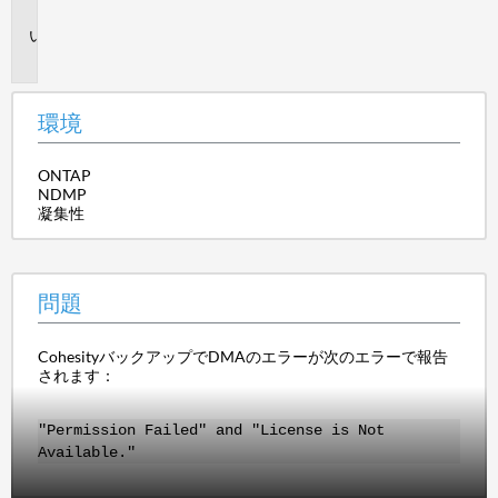
境
問
題
環境
ONTAP
NDMP
凝集性
問題
CohesityバックアップでDMAのエラーが次のエラーで報告
されます：
"Permission Failed" and "License is Not
Available."