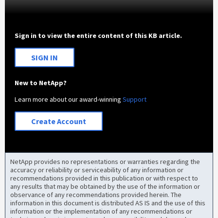
Sign in to view the entire content of this KB article.
SIGN IN
New to NetApp?
Learn more about our award-winning
Support
Create Account
NetApp provides no representations or warranties regarding the
accuracy or reliability or serviceability of any information or
recommendations provided in this publication or with respect to
any results that may be obtained by the use of the information or
observance of any recommendations provided herein. The
information in this document is distributed AS IS and the use of this
information or the implementation of any recommendations or