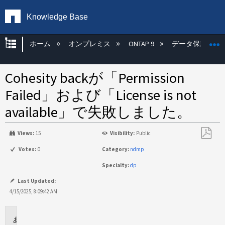
Knowledge Base
グローバル階層を展開/折りたたむ
ホーム
オンプレミス
ONTAP 9
データ保護
Cohesity backが「Permission
Failed」および「License is not
available」で失敗しました。
Views:
15
Visibility:
Public
PDF
Votes:
0
Category:
ndmp
と
Specialty:
dp
し
て
Last Updated:
保
4/15/2025, 8:09:42 AM
存
環