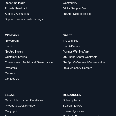
Report an Issue
Community
Provide Feedback
Digital Support Blog
Security Advisories
NetApp Neighborhood
Support Policies and Offerings
COMPANY
SALES
Newsroom
Try and Buy
Events
Find A Partner
NetApp Insight
Partner With NetApp
Customer Stories
US Public Sector Contracts
Environment, Social, and Governance
NetApp OnDemand Consumption
Investors
Data Visionary Centers
Careers
Contact Us
LEGAL
RESOURCES
General Terms and Conditions
Subscriptions
Privacy & Cookie Policy
Search NetApp
Copyright
Knowledge Center