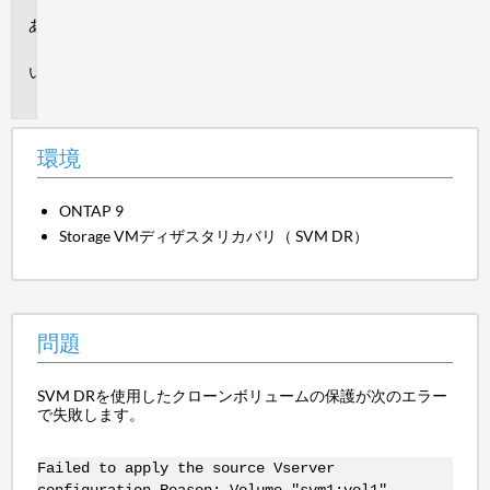
環
境
問
題
環境
ONTAP 9
Storage VMディザスタリカバリ（
SVM DR）
問題
SVM DRを使用したクローンボリュームの保護が次のエラー
で失敗します。
Failed to apply the source Vserver
configuration.Reason: Volume "svm1:vol1"