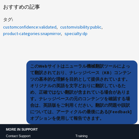
おすすめの記事
タグ
customconfidence:validated
customvisibility:public
product-categories:snapmirror
specialty:dp
このWebサイトはニューラル機械翻訳ツールによっ
て翻訳されており、ナレッジベース（KB）コンテン
ツの基本的な理解を目的として提供されています。
オリジナルの英語を文字どおりに翻訳しているた
め、正確ではない翻訳が含まれている場合がありま
す。ナレッジベースの元のコンテンツを確認する場
合は、英語版をご利用ください。翻訳の問題や誤訳
については、アーティクルの最後にある[Feedback]
オプションを使用して報告できます。
MORE IN SUPPORT
Contact Support
Training