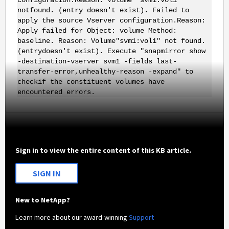
notfound. (entry doesn't exist). Failed to
apply the source Vserver configuration.Reason:
Apply failed for Object: volume Method:
baseline. Reason: Volume"svm1:vol1" not found.
(entrydoesn't exist). Execute "snapmirror show
-destination-vserver svm1 -fields last-
transfer-error,unhealthy-reason -expand" to
checkif the constituent volumes have
encountered errors.
Sign in to view the entire content of this KB article.
SIGN IN
New to NetApp?
Learn more about our award-winning
Support