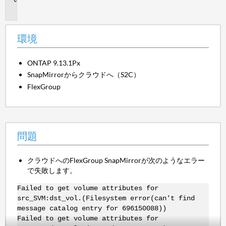
題
環境
ONTAP 9.13.1Px
SnapMirrorからクラウドへ（S2C）
FlexGroup
問題
クラウドへのFlexGroup SnapMirrorが次のようなエラー
で失敗します。
Failed to get volume attributes for
src_SVM:dst_vol.(Filesystem error(can't find
message catalog entry for 696150088))
Failed to get volume attributes for