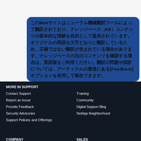
このWebサイトはニューラル機械翻訳ツールによっ
て翻訳されており、ナレッジベース（KB）コンテン
ツの基本的な理解を目的として提供されています。
オリジナルの英語を文字どおりに翻訳しているた
め、正確ではない翻訳が含まれている場合がありま
す。ナレッジベースの元のコンテンツを確認する場
合は、英語版をご利用ください。翻訳の問題や誤訳
については、アーティクルの最後にある[Feedback]
オプションを使用して報告できます。
MORE IN SUPPORT
Contact Support
Training
Report an Issue
Community
Provide Feedback
Digital Support Blog
Security Advisories
NetApp Neighborhood
Support Policies and Offerings
COMPANY
SALES