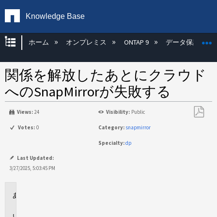
Knowledge Base
グローバル階層を展開/折りたたむ
ホーム
オンプレミス
ONTAP 9
データ保護
関係を解放したあとにクラウド
へのSnapMirrorが失敗する
Views:
24
Visibility:
Public
PDF
Votes:
0
Category:
snapmirror
と
Specialty:
dp
し
て
Last Updated:
保
3/27/2025, 5:03:45 PM
存
環
境
問