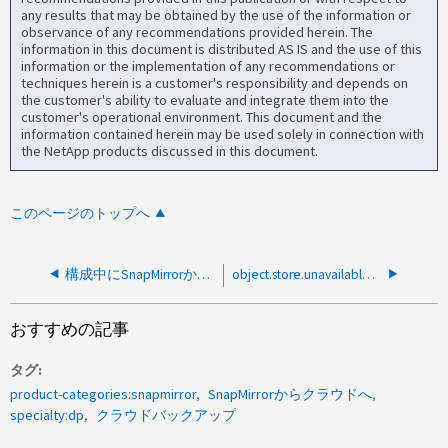
any results that may be obtained by the use of the information or
observance of any recommendations provided herein. The
information in this document is distributed AS IS and the use of this
information or the implementation of any recommendations or
techniques herein is a customer's responsibility and depends on
the customer's ability to evaluate and integrate them into the
customer's operational environment. This document and the
information contained herein may be used solely in connection with
the NetApp products discussed in this document.
このページのトップへ
構成中にSnapMirrorからクラウドへのアクセストークンの作成に失敗するエラー
object.store.unavailableが原因でSnapMirror転送に失敗しました
おすすめの記事
タグ
product-categories:snapmirror
SnapMirrorからクラウドへ
specialty:dp
クラウドバックアップ