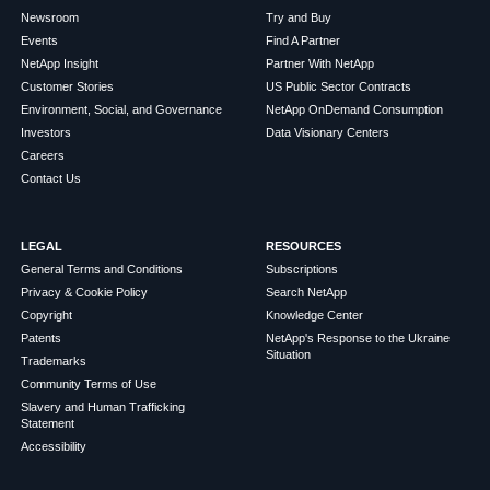
Newsroom
Try and Buy
Events
Find A Partner
NetApp Insight
Partner With NetApp
Customer Stories
US Public Sector Contracts
Environment, Social, and Governance
NetApp OnDemand Consumption
Investors
Data Visionary Centers
Careers
Contact Us
LEGAL
RESOURCES
General Terms and Conditions
Subscriptions
Privacy & Cookie Policy
Search NetApp
Copyright
Knowledge Center
Patents
NetApp's Response to the Ukraine
Situation
Trademarks
Community Terms of Use
Slavery and Human Trafficking
Statement
Accessibility