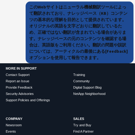
このWebサイトはニューラル機械翻訳ツールによっ
て翻訳されており、ナレッジベース（KB）コンテン
ツの基本的な理解を目的として提供されています。
オリジナルの英語を文字どおりに翻訳しているた
め、正確ではない翻訳が含まれている場合がありま
す。ナレッジベースの元のコンテンツを確認する場
合は、英語版をご利用ください。翻訳の問題や誤訳
については、アーティクルの最後にある[Feedback]
オプションを使用して報告できます。
MORE IN SUPPORT
Contact Support
Training
Report an Issue
Community
Provide Feedback
Digital Support Blog
Security Advisories
NetApp Neighborhood
Support Policies and Offerings
COMPANY
SALES
Newsroom
Try and Buy
Events
Find A Partner