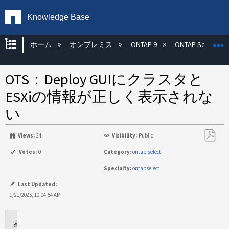
Knowledge Base
グローバル階層を展開/折りたたむ
ホーム
オンプレミス
ONTAP 9
ONTAP Select
OTS：Deploy GUIにクラスタと
ESXiの情報が正しく表示されな
い
Views:
24
Visibility:
Public
PDF
Votes:
0
Category:
ontap-select
と
Specialty:
ontapselect
し
て
Last Updated:
保
1/21/2025, 10:04:54 AM
存
環