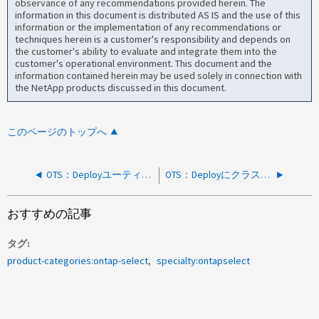
observance of any recommendations provided herein. The
information in this document is distributed AS IS and the use of this
information or the implementation of any recommendations or
techniques herein is a customer's responsibility and depends on
the customer's ability to evaluate and integrate them into the
customer's operational environment. This document and the
information contained herein may be used solely in connection with
the NetApp products discussed in this document.
このページのトップへ
OTS：Deployユーティリティのアップグレード後の接続の問題
OTS：Deployにクラスタが見つからない場合にノードのシリアル番号が重複して表示される
おすすめの記事
タグ
product-categories:ontap-select
specialty:ontapselect