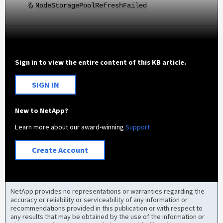
る
NodeStoragePoolRefreshFailed
Sign in to view the entire content of this KB article.
SIGN IN
New to NetApp?
Learn more about our award-winning
Support
Create Account
NetApp provides no representations or warranties regarding the
accuracy or reliability or serviceability of any information or
recommendations provided in this publication or with respect to
any results that may be obtained by the use of the information or