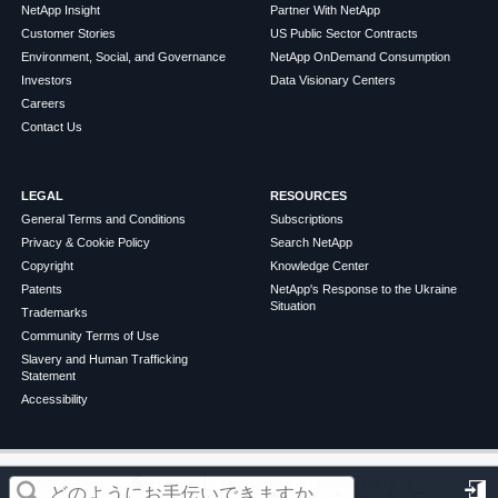
NetApp Insight
Partner With NetApp
Customer Stories
US Public Sector Contracts
Environment, Social, and Governance
NetApp OnDemand Consumption
Investors
Data Visionary Centers
Careers
Contact Us
LEGAL
RESOURCES
General Terms and Conditions
Subscriptions
Privacy & Cookie Policy
Search NetApp
Copyright
Knowledge Center
Patents
NetApp's Response to the Ukraine
Situation
Trademarks
Community Terms of Use
Slavery and Human Trafficking
Statement
Accessibility
この記事は役に立ちましたか？
©
2026
NetApp
English
Terms of Use
Privacy Policy