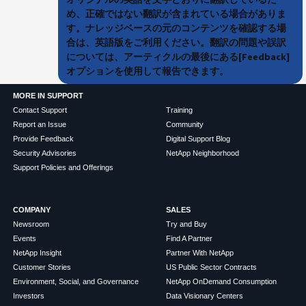
め、正確ではない翻訳が含まれている場合がありま
す。ナレッジベースの元のコンテンツを確認する場
合は、英語版をご利用ください。翻訳の問題や誤訳
については、アーティクルの最後にある[Feedback]
オプションを使用して報告できます。
MORE IN SUPPORT
Contact Support
Training
Report an Issue
Community
Provide Feedback
Digital Support Blog
Security Advisories
NetApp Neighborhood
Support Policies and Offerings
COMPANY
SALES
Newsroom
Try and Buy
Events
Find A Partner
NetApp Insight
Partner With NetApp
Customer Stories
US Public Sector Contracts
Environment, Social, and Governance
NetApp OnDemand Consumption
Investors
Data Visionary Centers