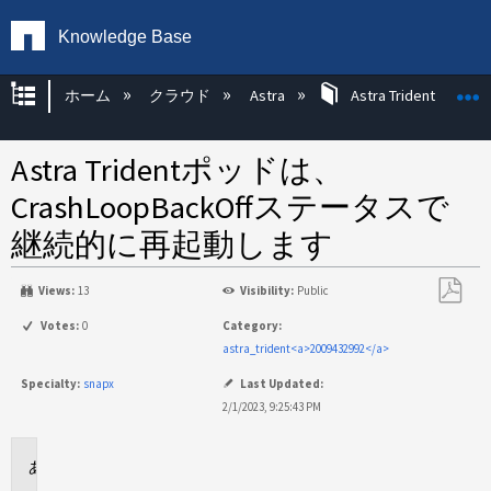
Knowledge Base
グローバル階層を展開/折りたたむ
ホーム
クラウド
Astra
Astra Trident
Astra Tridentポッドは、
CrashLoopBackOffステータスで
継続的に再起動します
Views:
13
Visibility:
Public
PDF
Votes:
0
Category:
と
astra_trident<a>2009432992</a>
し
Specialty:
snapx
Last Updated:
て
2/1/2023, 9:25:43 PM
保
存
環
境