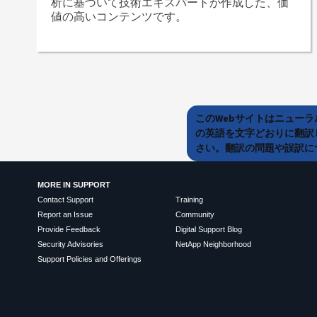
析に基づいて技術エキスパートが作成した、価
値の高いコンテンツです。
このWebサイトはニュー
の英語を文字どおりに翻訳
さい。翻訳の問題や誤訳につ
MORE IN SUPPORT
Contact Support
Training
Report an Issue
Community
Provide Feedback
Digital Support Blog
Security Advisories
NetApp Neighborhood
Support Policies and Offerings