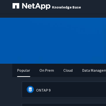
Knowledge Base
Popular
On Prem
Cloud
Data Manage
ONTAP 9