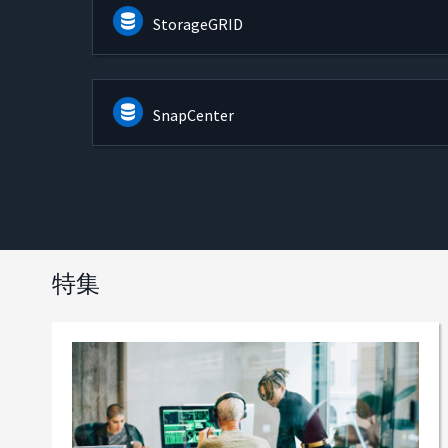
StorageGRID
SnapCenter
特集