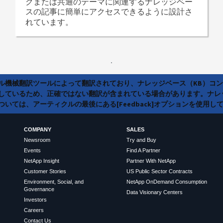
クまたは共通のテーマに関連するナレッジベー
スの記事に簡単にアクセスできるように設計さ
れています。
ラル機械翻訳ツールによって翻訳されており、ナレッジベース（KB）コ
しているため、正確ではない翻訳が含まれている場合があります。ナレ
いては、アーティクルの最後にある[Feedback]オプションを使用し
COMPANY
SALES
Newsroom
Try and Buy
Events
Find A Partner
NetApp Insight
Partner With NetApp
Customer Stories
US Public Sector Contracts
Environment, Social, and
NetApp OnDemand Consumption
Governance
Data Visionary Centers
Investors
Careers
Contact Us