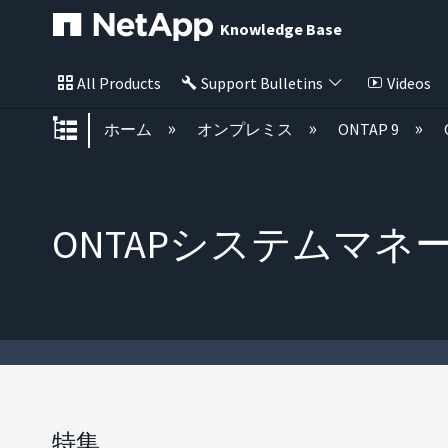
Knowledge Base
All Products
Support Bulletins
Videos
グローバル階層を展開/折りたた
ホーム
オンプレミス
ONTAP 9
ONTAPシステムマネ
特集