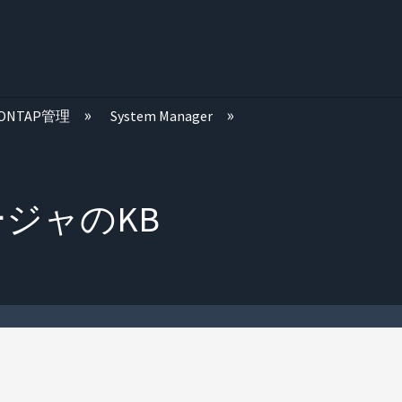
む
ONTAP管理
System Manager
ージャのKB