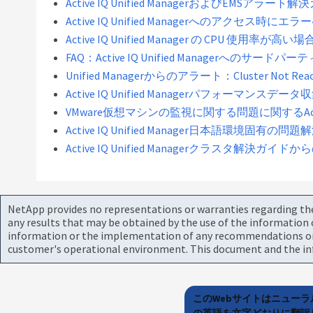
Active IQ Unified ManagerおよびEMSアラート
Active IQ Unified Managerへのアクセス
Active IQ Unified Manager の CPU 使用率
FAQ：Active IQ Unified Managerへ
Unified Managerからのアラート：Cluster Not Reacha
Active IQ Unified Managerパフォーマンスデ
VMware仮想マシンの監視に関する問題に関するActive 
Active IQ Unified Manager日本語環境固有の問
Active IQ Unified Managerクラスタ解決ガ
NetApp provides no representations or warranties regarding the 
any results that may be obtained by the use of the information 
information or the implementation of any recommendations or te
customer's operational environment. This document and the inf
このWebサイトはニュー