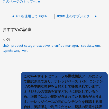
このページのトップへ
API を使用して AIQUM からイベントしきい値を取得する方法
AIQUM 上のオブジェクトに適用されているパフォーマンスしきい値ポリシーを識別する方法
おすすめの記事
タグ
cb:0
product-categories:active-iq-unified-manager
specialty:om
type:howto
vb:0
このWebサイトはニューラル機械翻訳ツールによっ
て翻訳されており、ナレッジベース（KB）コンテン
ツの基本的な理解を目的として提供されています。
オリジナルの英語を文字どおりに翻訳しているた
め、正確ではない翻訳が含まれている場合がありま
す。ナレッジベースの元のコンテンツを確認する場
合は、英語版をご利用ください。翻訳の問題や誤訳