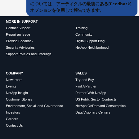
については、アーティクルの最後にある[Feedback]
オプションを使用して報告できます。
MORE IN SUPPORT
Contact Support
Training
Report an Issue
Community
Provide Feedback
Digital Support Blog
Security Advisories
NetApp Neighborhood
Support Policies and Offerings
COMPANY
SALES
Newsroom
Try and Buy
Events
Find A Partner
NetApp Insight
Partner With NetApp
Customer Stories
US Public Sector Contracts
Environment, Social, and Governance
NetApp OnDemand Consumption
Investors
Data Visionary Centers
Careers
Contact Us