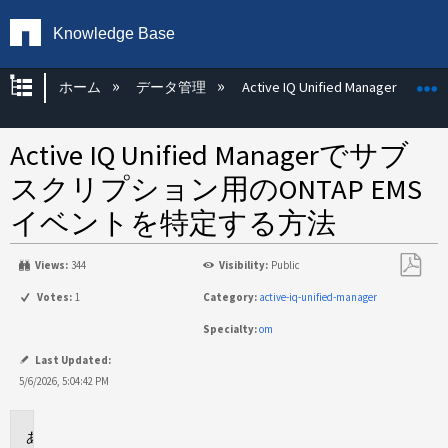
Knowledge Base
グローバル階層を展開/折りたたむ
ホーム
データ管理
Active IQ Unified Manager
Active IQ Unified Managerでサブ
スクリプション用のONTAP EMS
イベントを特定する方法
Views:
344
Visibility:
Public
PDF
Votes:
1
Category:
active-iq-unified-manager
と
Specialty:
om
し
て
Last Updated:
保
5/6/2026, 5:04:42 PM
存
環