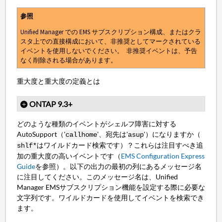
参照
Unified Manager での EMS サブスクリプション構成、またはクラ
スタ上での直接構成において、非推奨としてマークされている
イベントを使用しないでください。 非推奨イベントは、予告
なく削除される場合があります。
重大度と重大度の定義とは
ONTAP 9.3+
どのような種類のイベントがシェルフ障害に対する
AutoSupport（'
'、宛先は'
'）になりますか（
callhome
asup
はワイルドカード検索です）？これらは注目すべき追
shlf*
加の重大度の高いイベントです（
EMS Configuration Express
Guide
を参照）。以下の出力の最初の列にあるメッセージ名
に注目してください。このメッセージ名は、Unified
Manager EMSサブスクリプション機能を設定する際に必要な
文字列です。ワイルドカードを使用してイベントを検索でき
ます。