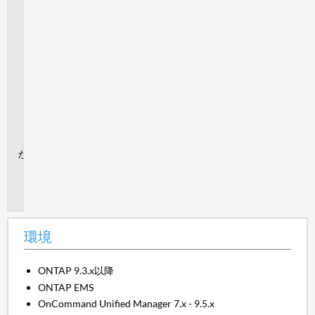
タ
ロ
グ
フ
ァ
イ
ル
の
検
査
追
加
情
報
環境
ONTAP 9.3.x以降
ONTAP EMS
OnCommand Unified Manager 7.x - 9.5.x