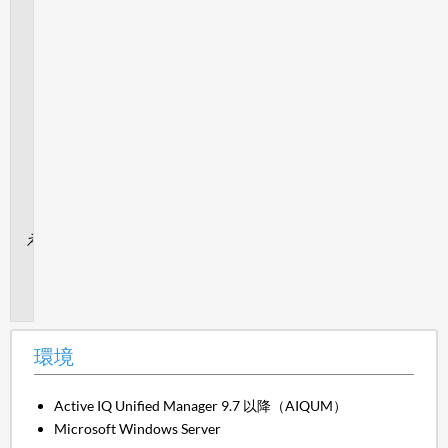
の
管
理
ア
ク
シ
ョ
ン
の
構
成
追
加
情
報
環境
Active IQ Unified Manager 9.7 以降（AIQUM）
Microsoft Windows Server