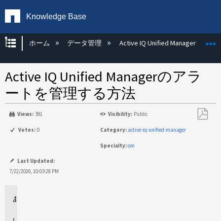
Knowledge Base
グローバル階層を展開/折りたたむ
ホーム
データ管理
Active IQ Unified Manager
Active IQ Unified Managerのアラ
ートを管理する方法
Views:
391
Visibility:
Public
PDF
Votes:
0
Category:
active-iq-unified-manager
と
Specialty:
om
し
て
Last Updated:
保
7/22/2026, 10:03:28 PM
存
環
境
概