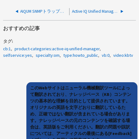
AIQUM SNMPトラップアラート状態の管理方法
Active IQ Unified Manager 仮想アプライアンスのログに手動でアクセスする方法
おすすめの記事
タグ
cb:1
product-categories:active-iq-unified-manager
selfservice:yes
specialty:om
type:howto_public
vb:0
video:kbtv
このWebサイトはニューラル機械翻訳ツールによっ
て翻訳されており、ナレッジベース（KB）コンテン
ツの基本的な理解を目的として提供されています。
オリジナルの英語を文字どおりに翻訳しているた
め、正確ではない翻訳が含まれている場合がありま
す。ナレッジベースの元のコンテンツを確認する場
合は、英語版をご利用ください。翻訳の問題や誤訳
については、アーティクルの最後にある[Feedback]