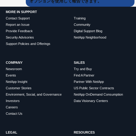
オプションを使用して報告できます。
MORE IN SUPPORT
Contact Support
Training
Report an Issue
Community
Provide Feedback
Digital Support Blog
Security Advisories
NetApp Neighborhood
Support Policies and Offerings
COMPANY
SALES
Newsroom
Try and Buy
Events
Find A Partner
NetApp Insight
Partner With NetApp
Customer Stories
US Public Sector Contracts
Environment, Social, and Governance
NetApp OnDemand Consumption
Investors
Data Visionary Centers
Careers
Contact Us
LEGAL
RESOURCES