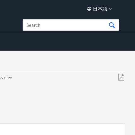
日本語
:55:15 PM
PDF
と
し
て
保
存