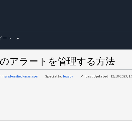
む
スイート
anager のアラートを管理する方法
mmand-unified-manager
Specialty:
legacy
Last Updated:
12/18/2023, 1