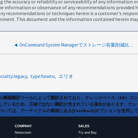
the accuracy or reliability or serviceability of any information 
the information or observance of any recommendations provided he
ny recommendations or techniques herein is a customer's responsi
onment. This document and the information contained herein may 
OnCommand System Managerでストレージ容量削減比率を解釈する方法
cialty:legacy
type:howto
エリオ
ラル機械翻訳ツールによって翻訳されており、ナレッジベース（KB）コ
しているため、正確ではない翻訳が含まれている場合があります。ナレ
いては、アーティクルの最後にある[Feedback]オプションを使用し
COMPANY
SALES
Newsroom
Try and Buy