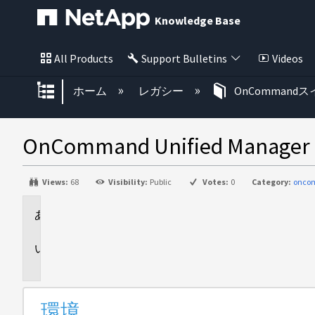
Knowledge Base
All Products
Support Bulletins
Videos
グローバル階層を展開/折りたた
ホーム
レガシー
OnCommand
OnCommand Unified M
Views:
68
Visibility:
Public
Votes:
0
Category:
onco
環
境
説
明
環境