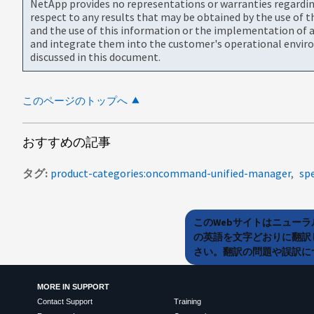
NetApp provides no representations or warranties regarding 
respect to any results that may be obtained by the use of 
and the use of this information or the implementation of a
and integrate them into the customer's operational envir
discussed in this document.
このページのトップへ
おすすめの記事
タグ
product-categories:oncommand-unified-manager
spe
このWebサイトはニュー
の英語を文字どおりに翻訳
さい。翻訳の問題や誤訳につ
MORE IN SUPPORT
Contact Support
Training