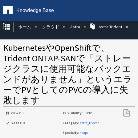
Knowledge Base
グローバル階層を展開/折りたたむ
ホーム
クラウド
Astra
Astra Trident
KubernetesやOpenShiftで、
Trident ONTAP-SANで「ストレー
ジクラスに使用可能なバックエ
ンドがありません」というエラ
ーでPVとしてのPVCの導入に失
敗します
Views:
95
Visibility:
Public
PDF
Votes:
0
Category:
astra_trident
と
Specialty:
snapx
し