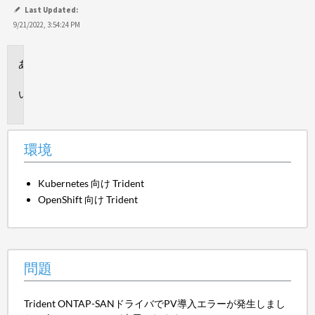
て
Last Updated:
保
9/21/2022, 3:54:24 PM
存
環
境
問
題
環境
Kubernetes 向け Trident
OpenShift 向け Trident
問題
Trident ONTAP-SANドライバでPV導入エラーが発生しまし