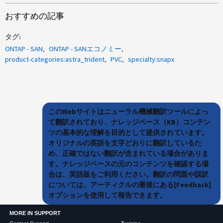
おすすめの記事
タグ
ONTAP - SAN
ONTAP - SANエコノミー
product-categories:astra_trident
PVC
specialty:snapx
このWebサイトはニューラル機械翻訳ツールによっ
て翻訳されており、ナレッジベース（KB）コンテン
ツの基本的な理解を目的として提供されています。
オリジナルの英語を文字どおりに翻訳しているた
め、正確ではない翻訳が含まれている場合がありま
す。ナレッジベースの元のコンテンツを確認する場
合は、英語版をご利用ください。翻訳の問題や誤訳
については、アーティクルの最後にある[Feedback]
オプションを使用して報告できます。
MORE IN SUPPORT