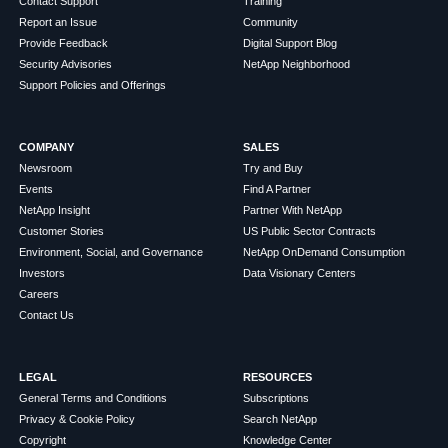
Contact Support
Training
Report an Issue
Community
Provide Feedback
Digital Support Blog
Security Advisories
NetApp Neighborhood
Support Policies and Offerings
COMPANY
SALES
Newsroom
Try and Buy
Events
Find A Partner
NetApp Insight
Partner With NetApp
Customer Stories
US Public Sector Contracts
Environment, Social, and Governance
NetApp OnDemand Consumption
Investors
Data Visionary Centers
Careers
Contact Us
LEGAL
RESOURCES
General Terms and Conditions
Subscriptions
Privacy & Cookie Policy
Search NetApp
Copyright
Knowledge Center