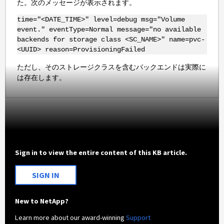
た。次のメッセージが表示されます。
time="<DATE_TIME>" level=debug msg="Volume
event." eventType=Normal message="no available
backends for storage class <SC_NAME>" name=pvc-
<UUID> reason=ProvisioningFailed
ただし、そのストレージクラスを含むバックエンドは実際に
は存在します。
Sign in to view the entire content of this KB article.
SIGN IN
New to NetApp?
Learn more about our award-winning
Support