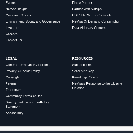
Events
Find A Partner
NetApp Insight
Partner With NetApp
Customer Stories
US Public Sector Contracts
Environment, Social, and Governance
NetApp OnDemand Consumption
Investors
Data Visionary Centers
Careers
Contact Us
LEGAL
RESOURCES
General Terms and Conditions
Subscriptions
Privacy & Cookie Policy
Search NetApp
Copyright
Knowledge Center
Patents
NetApp's Response to the Ukraine
Situation
Trademarks
Community Terms of Use
Slavery and Human Trafficking
Statement
Accessibility