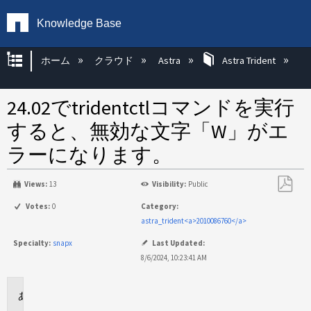
Knowledge Base
グローバル階層を展開/折りたたむ
ホーム
クラウド
Astra
Astra Trident
24.02でtridentctlコマンドを実行
すると、無効な文字「W」がエ
ラーになります。
Views:
13
Visibility:
Public
PDF
Votes:
0
Category:
と
astra_trident<a>2010086760</a>
し
Specialty:
snapx
Last Updated:
て
8/6/2024, 10:23:41 AM
保
存
環
境