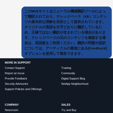
このWebサイトはニューラル機械翻訳ツールによっ
て翻訳されており、ナレッジベース（KB）コンテン
ツの基本的な理解を目的として提供されています。
オリジナルの英語を文字どおりに翻訳しているた
め、正確ではない翻訳が含まれている場合がありま
す。ナレッジベースの元のコンテンツを確認する場
合は、英語版をご利用ください。翻訳の問題や誤訳
については、アーティクルの最後にある[Feedback]
オプションを使用して報告できます。
MORE IN SUPPORT
Contact Support
Training
Report an Issue
Community
Provide Feedback
Digital Support Blog
Security Advisories
NetApp Neighborhood
Support Policies and Offerings
COMPANY
SALES
Newsroom
Try and Buy