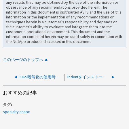
any results that may be obtained by the use of the information or
observance of any recommendations provided herein. The
information in this document is distributed AS IS and the use of this
information or the implementation of any recommendations or
techniques herein is a customer's responsibility and depends on
the customer's ability to evaluate and integrate them into the
customer's operational environment. This document and the
information contained herein may be used solely in connection with
the NetApp products discussed in this document.
このページのトップへ
LUKS暗号化の使用時にTrident NVMeデバイスのフォーマットが失敗する
Tridentをインストールした状態でKubernetes Upgradeを1.25にアップグレードするとHelmアップグレードエラーが発生する
おすすめの記事
タグ
specialty:snapx