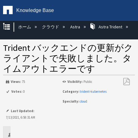
Knowledge Base
グローバル階層を展開/折りたたむ
ホーム
クラウド
Astra
Astra Trident
Trident バックエンドの更新がク
ライアントで失敗しました。タ
イムアウトエラーです
Views:
75
Visibility:
Public
PDF
Votes:
0
Category:
trident-kubernetes
と
Specialty:
cloud
し
て
Last Updated:
保
7/13/2021, 6:58:31 AM
存
環