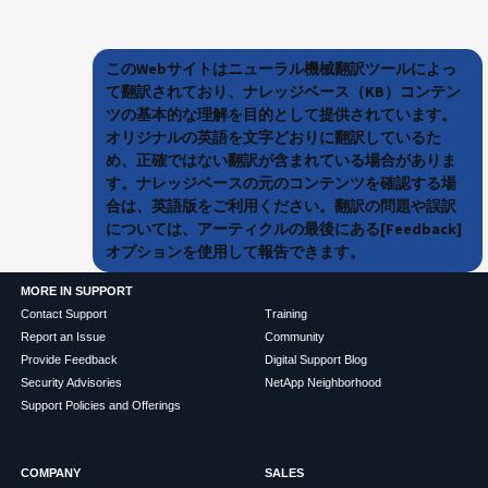
このWebサイトはニューラル機械翻訳ツールによっ
て翻訳されており、ナレッジベース（KB）コンテン
ツの基本的な理解を目的として提供されています。
オリジナルの英語を文字どおりに翻訳しているた
め、正確ではない翻訳が含まれている場合がありま
す。ナレッジベースの元のコンテンツを確認する場
合は、英語版をご利用ください。翻訳の問題や誤訳
については、アーティクルの最後にある[Feedback]
オプションを使用して報告できます。
MORE IN SUPPORT
Contact Support
Training
Report an Issue
Community
Provide Feedback
Digital Support Blog
Security Advisories
NetApp Neighborhood
Support Policies and Offerings
COMPANY
SALES