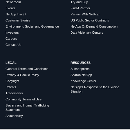
Newsroom
Try and Buy
Events
Find A Partner
NetApp Insight
Partner With NetApp
Customer Stories
US Public Sector Contracts
Environment, Social, and Governance
NetApp OnDemand Consumption
Investors
Data Visionary Centers
Careers
Contact Us
LEGAL
RESOURCES
General Terms and Conditions
Subscriptions
Privacy & Cookie Policy
Search NetApp
Copyright
Knowledge Center
Patents
NetApp's Response to the Ukraine
Situation
Trademarks
Community Terms of Use
Slavery and Human Trafficking
Statement
Accessibility