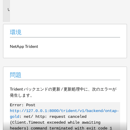
境
問
題
環境
NetApp Trident
問題
Trident バックエンドの更新 / 更新処理中に、次のエラーが
発生します。
Error: Post
http://127.0.0.1:8000/trident/v1/backend/ontap-
gold
: net/ http: request canceled
(Client.Timeout exceeded while awaiting
headers)
command terminated with exit code 1