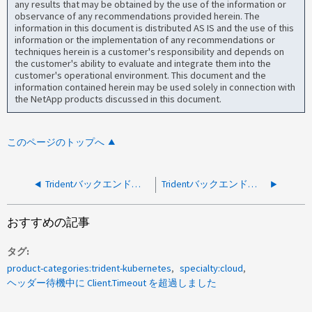
any results that may be obtained by the use of the information or
observance of any recommendations provided herein. The
information in this document is distributed AS IS and the use of this
information or the implementation of any recommendations or
techniques herein is a customer's responsibility and depends on
the customer's ability to evaluate and integrate them into the
customer's operational environment. This document and the
information contained herein may be used solely in connection with
the NetApp products discussed in this document.
このページのトップへ
Tridentバックエンドの更新がスケールアウトされたPV番号でタイムアウトすることがある
Tridentバックエンドがネットワークに到達できないというエラーで失敗します
おすすめの記事
タグ
product-categories:trident-kubernetes
specialty:cloud
ヘッダー待機中に Client.Timeout を超過しました