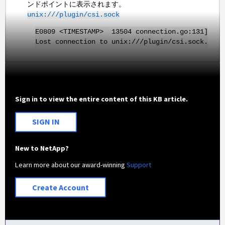
ンドポイントに表示されます。
unix:///plugin/csi.sock
E0809 <TIMESTAMP> 13504 connection.go:131]
Lost connection to unix:///plugin/csi.sock.
Sign in to view the entire content of this KB article.
SIGN IN
New to NetApp?
Learn more about our award-winning
Support
Create Account