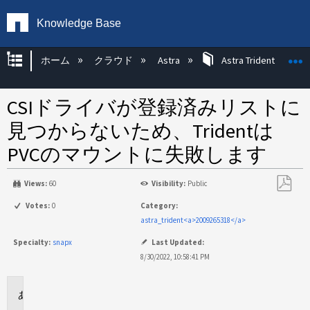
Knowledge Base
グローバル階層を展開/折りたたむ
ホーム
クラウド
Astra
Astra Trident
CSIドライバが登録済みリストに
見つからないため、Tridentは
PVCのマウントに失敗します
Views:
60
Visibility:
Public
PDF
Votes:
0
Category:
と
astra_trident<a>2009265318</a>
し
Specialty:
snapx
Last Updated:
て
8/30/2022, 10:58:41 PM
保
存
環
境