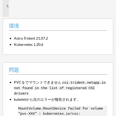
問
題
環境
Astra Trident 21.07.2
Kubernetes 1.20.6
問題
PVCをでマウントできません
csi.trident.netapp.io
not found in the list of registered CSI
drivers
kubeletから次のエラーが報告されます。
MountVolume.MountDevice failed for volume
"pvc-XXX" : kubernetes.io/csi: