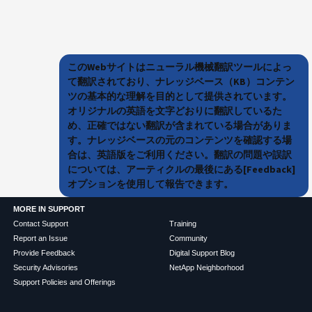
このWebサイトはニューラル機械翻訳ツールによっ
て翻訳されており、ナレッジベース（KB）コンテン
ツの基本的な理解を目的として提供されています。
オリジナルの英語を文字どおりに翻訳しているた
め、正確ではない翻訳が含まれている場合がありま
す。ナレッジベースの元のコンテンツを確認する場
合は、英語版をご利用ください。翻訳の問題や誤訳
については、アーティクルの最後にある[Feedback]
オプションを使用して報告できます。
MORE IN SUPPORT
Contact Support
Training
Report an Issue
Community
Provide Feedback
Digital Support Blog
Security Advisories
NetApp Neighborhood
Support Policies and Offerings