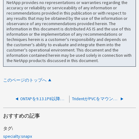
NetApp provides no representations or warranties regarding the
accuracy or reliability or serviceability of any information or
recommendations provided in this publication or with respect to
any results that may be obtained by the use of the information or
observance of any recommendations provided herein. The
information in this document is distributed AS IS and the use of this
information or the implementation of any recommendations or
techniques herein is a customer's responsibility and depends on
the customer's ability to evaluate and integrate them into the
customer's operational environment. This document and the
information contained herein may be used solely in connection with
the NetApp products discussed in this document.
このページのトップへ
ONTAPを9.13.1P8以降にアップグレードすると、TridentでNFSv3をマウントできず、終了ステータスが32になる
TridentがPVCをマウントできません。CSIドライバが登録済みリストに見つかりません
おすすめの記事
タグ
specialty:snapx