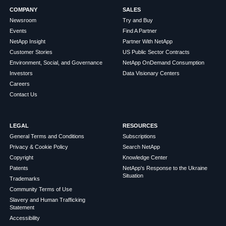
COMPANY
SALES
Newsroom
Try and Buy
Events
Find A Partner
NetApp Insight
Partner With NetApp
Customer Stories
US Public Sector Contracts
Environment, Social, and Governance
NetApp OnDemand Consumption
Investors
Data Visionary Centers
Careers
Contact Us
LEGAL
RESOURCES
General Terms and Conditions
Subscriptions
Privacy & Cookie Policy
Search NetApp
Copyright
Knowledge Center
Patents
NetApp's Response to the Ukraine
Situation
Trademarks
Community Terms of Use
Slavery and Human Trafficking
Statement
Accessibility