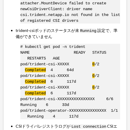
attacher.MountDevice failed to create
newCsiDriverClient: driver name
csi.trident.netapp.io not found in the list
of registered CSI drivers
trident-csiポッドのステータスが未
設定で、準
Running
備ができていません
# kubectl get pod -n trident
NAME READY STATUS
RESTARTS AGE
pod/trident-csi-XXXXX
0
/2
Completed
4 64d
pod/trident-csi-XXXXX
0
/2
Completed
6 117d
pod/trident-csi-XXXXX
0
/2
Completed
6 117d
pod/trident-csi-XXXXXXXXXXXXXXXX 6/6
Running 6 33d
pod/trident-operator-XXXXXXXXXXXXXXXX 1/1
Running 4 117d
CSIドライバレジストラログが
CSIエ
Lost connection