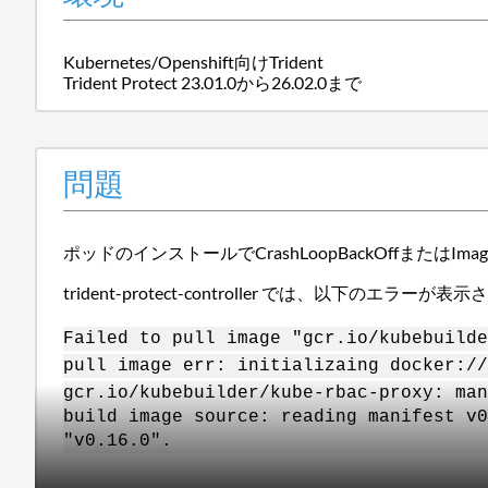
Kubernetes/Openshift向けTrident
Trident Protect 23.01.0から26.02.0まで
問題
ポッドのインストールでCrashLoopBackOffまたはImage
trident-protect-controller では、以下のエラ
Failed to pull image "gcr.io/kubebuilde
pull image err: initializaing docker://
gcr.io/kubebuilder/kube-rbac-proxy: man
build image source: reading manifest v0
"v0.16.0".