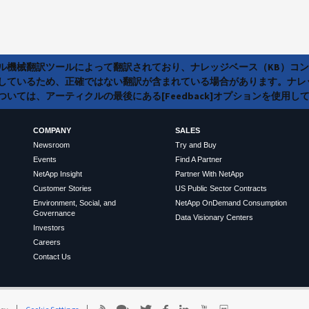
ラル機械翻訳ツールによって翻訳されており、ナレッジベース（KB）コ
しているため、正確ではない翻訳が含まれている場合があります。ナレ
いては、アーティクルの最後にある[Feedback]オプションを使用し
COMPANY
SALES
Newsroom
Try and Buy
Events
Find A Partner
NetApp Insight
Partner With NetApp
Customer Stories
US Public Sector Contracts
Environment, Social, and
NetApp OnDemand Consumption
Governance
Data Visionary Centers
Investors
Careers
Contact Us