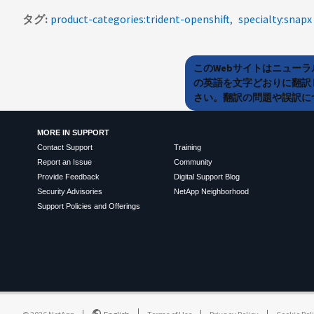
タグ
product-categories:trident-openshift
specialty:snapx
このWebサイトはニュー
の英語を文字どおりに翻訳
さい。翻訳の問題や誤訳につ
MORE IN SUPPORT
Contact Support
Training
Report an Issue
Community
Provide Feedback
Digital Support Blog
Security Advisories
NetApp Neighborhood
Support Policies and Offerings