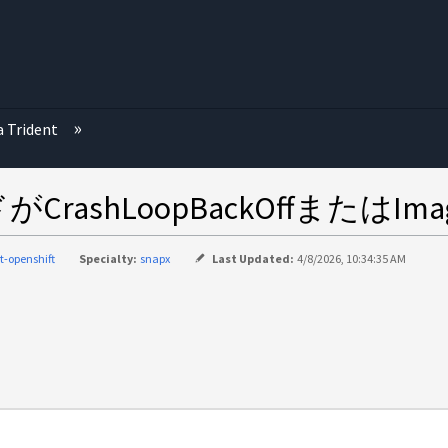
む
a Trident
ashLoopBackOffまたはImage
t-openshift
Specialty:
snapx
Last Updated:
4/8/2026, 10:34:35 AM