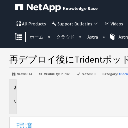
Knowledge Base
All Products
Support Bulletins
Videos
グローバル階層を展開/折りたた
ホーム
クラウド
Astra
Astr
再デプロイ後にTridentポッドがCr
Views:
14
Visibility:
Public
Votes:
0
Category:
triden
環
境
問
題
環境