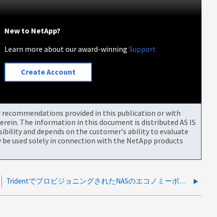
New to NetApp?
Learn more about our award-winning
Support
Create Account
or recommendations provided in this publication or with
rein. The information in this document is distributed AS IS
bility and depends on the customer's ability to evaluate
be used solely in connection with the NetApp products
TridentでプロビジョニングされたNASのエコノミーボリュームは、手動または自動拡張後にサイズがリセットされる