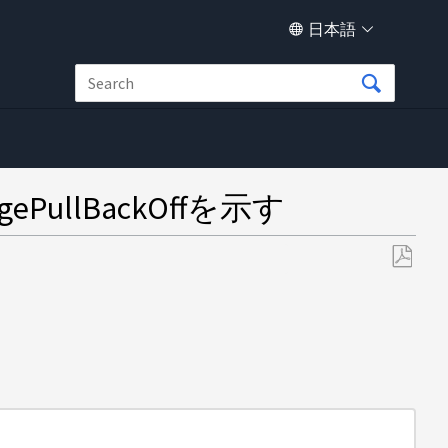
日本語
PullBackOffを示す
PDF
と
し
て
保
存