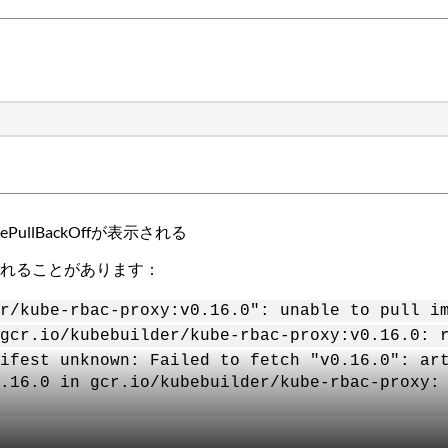
PullBackOffが表示される
ーが表示されることがあります：
r/kube-rbac-proxy:v0.16.0": unable to pull i
gcr.io/kubebuilder/kube-rbac-proxy:v0.16.0: 
ifest unknown: Failed to fetch "v0.16.0": ar
.16.0 in gcr.io/kubebuilder/kube-rbac-proxy: