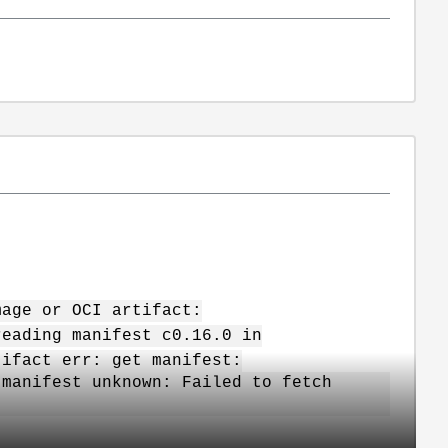
mage or OCI artifact:
reading manifest c0.16.0 in
tifact err: get manifest:
 manifest unknown: Failed to fetch