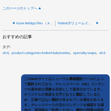
このページのトップへ
Azure NetApp Files （ ANF ）を使用した Trident でエラー：容量プールが見つかりません
Tridentボリュームインポート処理が、使用可能なバックエンドがないというエラーで失敗する
おすすめの記事
タグ
cb:0
product-categories:trident-kubernetes
specialty:snapx
vb:0
このWebサイトはニューラル機械翻訳ツールによっ
て翻訳されており、ナレッジベース（KB）コンテン
ツの基本的な理解を目的として提供されています。
オリジナルの英語を文字どおりに翻訳しているた
め、正確ではない翻訳が含まれている場合がありま
す。ナレッジベースの元のコンテンツを確認する場
合は、英語版をご利用ください。翻訳の問題や誤訳