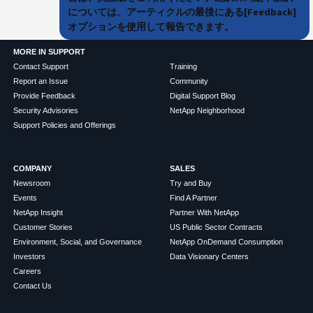
については、アーティクルの最後にある[Feedback]
オプションを使用して報告できます。
MORE IN SUPPORT
Contact Support
Training
Report an Issue
Community
Provide Feedback
Digital Support Blog
Security Advisories
NetApp Neighborhood
Support Policies and Offerings
COMPANY
SALES
Newsroom
Try and Buy
Events
Find A Partner
NetApp Insight
Partner With NetApp
Customer Stories
US Public Sector Contracts
Environment, Social, and Governance
NetApp OnDemand Consumption
Investors
Data Visionary Centers
Careers
Contact Us