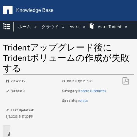
Knowledge Base
グローバル階層を展開/折りたたむ
ホーム
クラウド
Astra
Astra Trident
Tridentアップグレード後に
Tridentボリュームの作成が失敗
する
Views:
15
Visibility:
Public
PDF
Votes:
0
Category:
trident-kubernetes
と
Specialty:
snapx
し
て
Last Updated:
保
8/3/2026, 5:37:20 PM
存
環