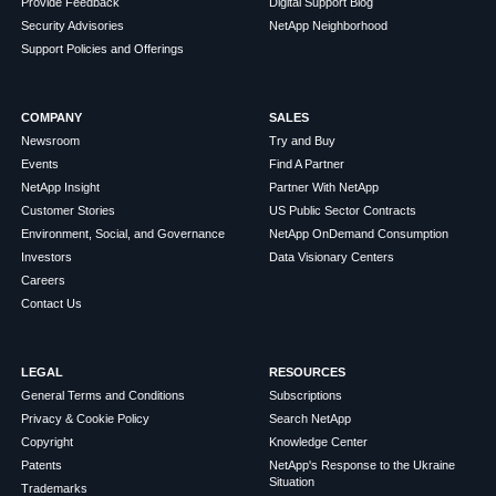
Provide Feedback
Digital Support Blog
Security Advisories
NetApp Neighborhood
Support Policies and Offerings
COMPANY
SALES
Newsroom
Try and Buy
Events
Find A Partner
NetApp Insight
Partner With NetApp
Customer Stories
US Public Sector Contracts
Environment, Social, and Governance
NetApp OnDemand Consumption
Investors
Data Visionary Centers
Careers
Contact Us
LEGAL
RESOURCES
General Terms and Conditions
Subscriptions
Privacy & Cookie Policy
Search NetApp
Copyright
Knowledge Center
Patents
NetApp's Response to the Ukraine
Situation
Trademarks