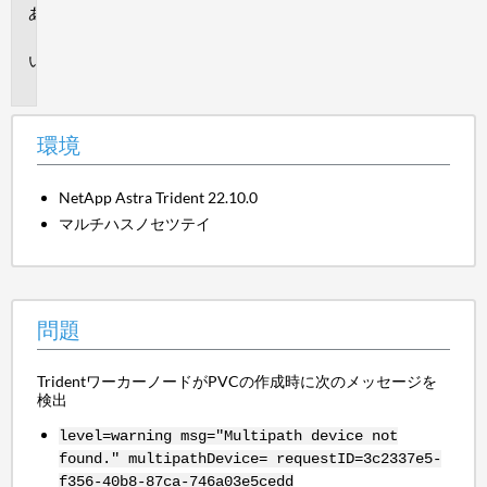
環
境
問
題
環境
NetApp Astra Trident 22.10.0
マルチハスノセツテイ
問題
TridentワーカーノードがPVCの作成時に次のメッセージを
検出
level=warning msg="Multipath device not
found." multipathDevice= requestID=3c2337e5-
f356-40b8-87ca-746a03e5cedd