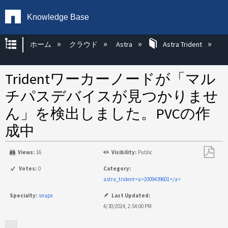
Knowledge Base
グローバル階層を展開/折りたたむ
ホーム
クラウド
Astra
Astra Trident
Tridentワーカーノードが「マル
チパスデバイスが見つかりませ
ん」を検出しました。PVCの作
成中
Views:
16
Visibility:
Public
PDF
Votes:
0
Category:
と
astra_trident<a>2009439601</a>
し
Specialty:
snapx
Last Updated:
て
4/30/2024, 2:54:00 PM
保
存