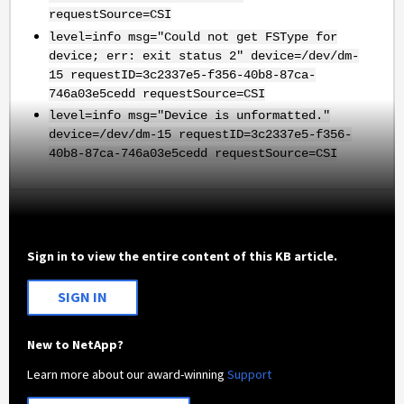
requestSource=CSI
level=info msg="Could not get FSType for
device; err: exit status 2" device=/dev/dm-
15 requestID=3c2337e5-f356-40b8-87ca-
746a03e5cedd requestSource=CSI
level=info msg="Device is unformatted."
device=/dev/dm-15 requestID=3c2337e5-f356-
40b8-87ca-746a03e5cedd requestSource=CSI
Sign in to view the entire content of this KB article.
SIGN IN
New to NetApp?
Learn more about our award-winning
Support