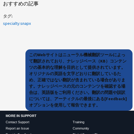
おすすめの記事
タグ
specialty:snapx
このWebサイトはニューラル機械翻訳ツールによっ
て翻訳されており、ナレッジベース（KB）コンテン
ツの基本的な理解を目的として提供されています。
オリジナルの英語を文字どおりに翻訳しているた
め、正確ではない翻訳が含まれている場合がありま
す。ナレッジベースの元のコンテンツを確認する場
合は、英語版をご利用ください。翻訳の問題や誤訳
については、アーティクルの最後にある[Feedback]
オプションを使用して報告できます。
MORE IN SUPPORT
Contact Support
Training
Report an Issue
Community