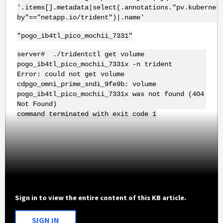
'.items[].metadata|select(.annotations."pv.kubernet
by"=="netapp.io/trident")|.name'
"pogo_ib4tl_pico_mochii_7331"
server# ./tridentctl get volume
pogo_ib4tl_pico_mochii_7331x -n trident
Error: could not get volume
cdpgo_omni_prime_sndi_9fe9b: volume
pogo_ib4tl_pico_mochii_7331x was not found (404
Not Found)
command terminated with exit code 1
Sign in to view the entire content of this KB article.
SIGN IN