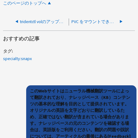
このページのトップへ
tridentctl volのアップグレードが30秒後にタイムアウトして失敗します
PVC をマウントできません - context deadline exceeded
おすすめの記事
タグ
specialty:snapx
このWebサイトはニューラル機械翻訳ツールによっ
て翻訳されており、ナレッジベース（KB）コンテン
ツの基本的な理解を目的として提供されています。
オリジナルの英語を文字どおりに翻訳しているた
め、正確ではない翻訳が含まれている場合がありま
す。ナレッジベースの元のコンテンツを確認する場
合は、英語版をご利用ください。翻訳の問題や誤訳
については、アーティクルの最後にある[Feedback]