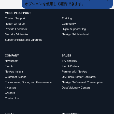
オプションを使用して報告できます。
MORE IN SUPPORT
Contact Support
Training
Report an Issue
Community
Provide Feedback
Digital Support Blog
Security Advisories
NetApp Neighborhood
Support Policies and Offerings
COMPANY
SALES
Newsroom
Try and Buy
Events
Find A Partner
NetApp Insight
Partner With NetApp
Customer Stories
US Public Sector Contracts
Environment, Social, and Governance
NetApp OnDemand Consumption
Investors
Data Visionary Centers
Careers
Contact Us