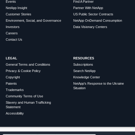
Events
Find A Partner
NetApp Insight
Partner With NetApp
Customer Stories
US Public Sector Contracts
Environment, Social, and Governance
NetApp OnDemand Consumption
Investors
Data Visionary Centers
Careers
Contact Us
LEGAL
RESOURCES
General Terms and Conditions
Subscriptions
Privacy & Cookie Policy
Search NetApp
Copyright
Knowledge Center
Patents
NetApp's Response to the Ukraine
Situation
Trademarks
Community Terms of Use
Slavery and Human Trafficking
Statement
Accessibility