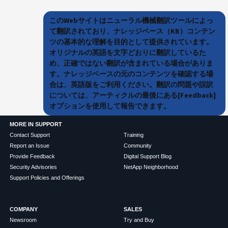
このWebサイトはニューラル機械翻訳ツールによっ
て翻訳されており、ナレッジベース（KB）コンテン
ツの基本的な理解を目的として提供されています。
オリジナルの英語を文字どおりに翻訳しているた
め、正確ではない翻訳が含まれている場合がありま
す。ナレッジベースの元のコンテンツを確認する場
合は、英語版をご利用ください。翻訳の問題や誤訳
については、アーティクルの最後にある[Feedback]
オプションを使用して報告できます。
MORE IN SUPPORT
Contact Support
Training
Report an Issue
Community
Provide Feedback
Digital Support Blog
Security Advisories
NetApp Neighborhood
Support Policies and Offerings
COMPANY
SALES
Newsroom
Try and Buy