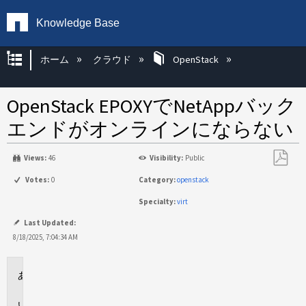
Knowledge Base
グローバル階層を展開/折りたたむ
ホーム
クラウド
OpenStack
OpenStack EPOXYでNetAppバック
エンドがオンラインにならない
Views:
46
Visibility:
Public
PDF
Votes:
0
Category:
openstack
と
Specialty:
virt
し
て
Last Updated:
保
8/18/2025, 7:04:34 AM
存
環
境
問