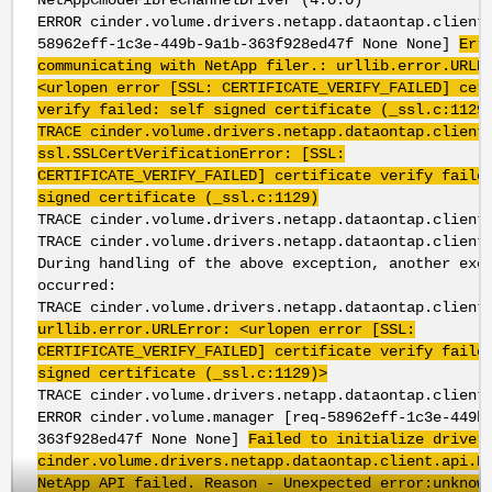
NetAppCmodeFibreChannelDriver (4.0.0)
ERROR cinder.volume.drivers.netapp.dataontap.client
58962eff-1c3e-449b-9a1b-363f928ed47f None None]
Err
communicating with NetApp filer.: urllib.error.URLE
<urlopen error [SSL: CERTIFICATE_VERIFY_FAILED] cer
verify failed: self signed certificate (_ssl.c:1129
TRACE cinder.volume.drivers.netapp.dataontap.client
ssl.SSLCertVerificationError: [SSL:
CERTIFICATE_VERIFY_FAILED] certificate verify faile
signed certificate (_ssl.c:1129)
TRACE cinder.volume.drivers.netapp.dataontap.clien
TRACE cinder.volume.drivers.netapp.dataontap.client
During handling of the above exception, another exc
occurred:
TRACE cinder.volume.drivers.netapp.dataontap.client
urllib.error.URLError: <urlopen error [SSL:
CERTIFICATE_VERIFY_FAILED] certificate verify faile
signed certificate (_ssl.c:1129)>
TRACE cinder.volume.drivers.netapp.dataontap.clien
ERROR cinder.volume.manager [req-58962eff-1c3e-449b
363f928ed47f None None]
Failed to initialize driver
cinder.volume.drivers.netapp.dataontap.client.api.N
NetApp API failed. Reason - Unexpected error:unknow