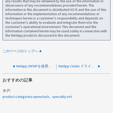
any results that may be obtained by the use of the information or
observance of any recommendations provided herein. The
information in this document is distributed AS IS and the use of this
information or the implementation of any recommendations or
techniques herein is a customer's responsibility and depends on
the customer's ability to evaluate and integrate them into the
customer's operational environment. This document and the
information contained herein may be used solely in connection with
the NetApp products discussed in this document.
このページのトップへ
NetApp ONTAPを使用したOpenStack Cinderにおいてスナップショットのリバート後にLUNマッピングが復元されない
NetApp Cinder ドライバーが原因で ONTAP 9.8 SVM 認証エラーが発生する
おすすめの記事
タグ
product-categories:openstack
specialty:virt