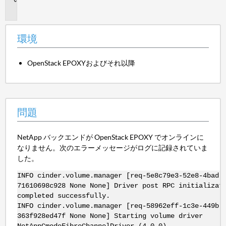
題
環境
OpenStack EPOXYおよびそれ以降
問題
NetApp バックエンドが OpenStack EPOXY でオンラインに
なりません。次のエラーメッセージがログに記録されていま
した。
INFO cinder.volume.manager [req-5e8c79e3-52e8-4bad-
71610698c928 None None] Driver post RPC initializat
completed successfully.
INFO cinder.volume.manager [req-58962eff-1c3e-449b-
363f928ed47f None None] Starting volume driver