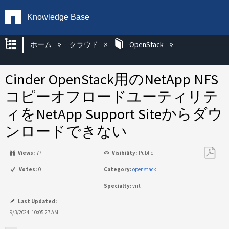
Knowledge Base
グローバル階層を展開/折りたたむ
ホーム
クラウド
OpenStack
Cinder OpenStack用のNetApp NFS
コピーオフロードユーティリテ
ィをNetApp Support Siteからダウ
ンロードできない
Views:
77
Visibility:
Public
PDF
Votes:
0
Category:
openstack
と
Specialty:
virt
し
て
Last Updated:
保
9/3/2024, 10:05:27 AM
存