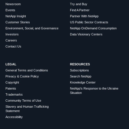
Newsroom
Try and Buy
Events
Find A Partner
NetApp Insight
Partner With NetApp
Customer Stories
US Public Sector Contracts
Environment, Social, and Governance
NetApp OnDemand Consumption
Investors
Data Visionary Centers
Careers
Contact Us
LEGAL
RESOURCES
General Terms and Conditions
Subscriptions
Privacy & Cookie Policy
Search NetApp
Copyright
Knowledge Center
Patents
NetApp's Response to the Ukraine
Situation
Trademarks
Community Terms of Use
Slavery and Human Trafficking
Statement
Accessibility