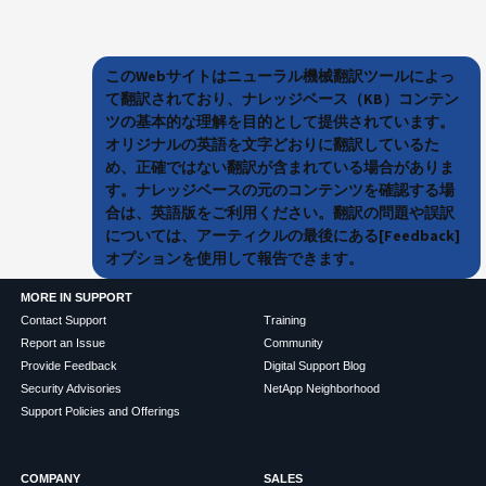
このWebサイトはニューラル機械翻訳ツールによっ
て翻訳されており、ナレッジベース（KB）コンテン
ツの基本的な理解を目的として提供されています。
オリジナルの英語を文字どおりに翻訳しているた
め、正確ではない翻訳が含まれている場合がありま
す。ナレッジベースの元のコンテンツを確認する場
合は、英語版をご利用ください。翻訳の問題や誤訳
については、アーティクルの最後にある[Feedback]
オプションを使用して報告できます。
MORE IN SUPPORT
Contact Support
Training
Report an Issue
Community
Provide Feedback
Digital Support Blog
Security Advisories
NetApp Neighborhood
Support Policies and Offerings
COMPANY
SALES