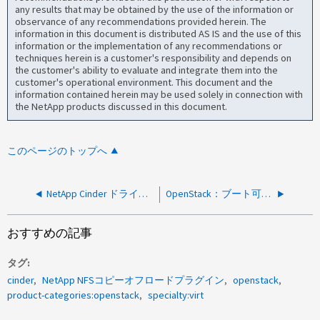
any results that may be obtained by the use of the information or
observance of any recommendations provided herein. The
information in this document is distributed AS IS and the use of this
information or the implementation of any recommendations or
techniques herein is a customer's responsibility and depends on
the customer's ability to evaluate and integrate them into the
customer's operational environment. This document and the
information contained herein may be used solely in connection with
the NetApp products discussed in this document.
このページのトップへ
NetApp Cinder ドライバーが原因で ONTAP 9.8 SVM 認証エラーが発生する
OpenStack：ブート可能なイメージボリュームの作成が、アクセス拒否エラーで失敗します
おすすめの記事
タグ
cinder
NetApp NFSコピーオフロードプラグイン
openstack
product-categories:openstack
specialty:virt