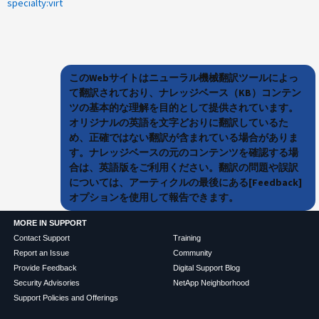
specialty:virt
このWebサイトはニューラル機械翻訳ツールによっ
て翻訳されており、ナレッジベース（KB）コンテン
ツの基本的な理解を目的として提供されています。
オリジナルの英語を文字どおりに翻訳しているた
め、正確ではない翻訳が含まれている場合がありま
す。ナレッジベースの元のコンテンツを確認する場
合は、英語版をご利用ください。翻訳の問題や誤訳
については、アーティクルの最後にある[Feedback]
オプションを使用して報告できます。
MORE IN SUPPORT
Contact Support
Training
Report an Issue
Community
Provide Feedback
Digital Support Blog
Security Advisories
NetApp Neighborhood
Support Policies and Offerings