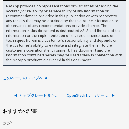
NetApp provides no representations or warranties regarding the
accuracy or reliability or serviceability of any information or
recommendations provided in this publication or with respect to
any results that may be obtained by the use of the information or
observance of any recommendations provided herein. The
information in this document is distributed AS IS and the use of this
information or the implementation of any recommendations or
techniques herein is a customer's responsibility and depends on
the customer's ability to evaluate and integrate them into the
customer's operational environment. This document and the
information contained herein may be used solely in connection with
the NetApp products discussed in this document.
このページのトップへ
アップグレードまたはノードのシャットダウン時以外では、 Snapshot 、ボリュームの作成 / 削除が失敗します
OpenStack Manilaサービスで新しいファイル共有を作成できない
おすすめの記事
タグ