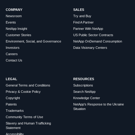
COMPANY
SALES
Newsroom
Try and Buy
Events
Find A Partner
NetApp Insight
Partner With NetApp
Customer Stories
US Public Sector Contracts
Environment, Social, and Governance
NetApp OnDemand Consumption
Investors
Data Visionary Centers
Careers
Contact Us
LEGAL
RESOURCES
General Terms and Conditions
Subscriptions
Privacy & Cookie Policy
Search NetApp
Copyright
Knowledge Center
Patents
NetApp's Response to the Ukraine
Situation
Trademarks
Community Terms of Use
Slavery and Human Trafficking
Statement
Accessibility