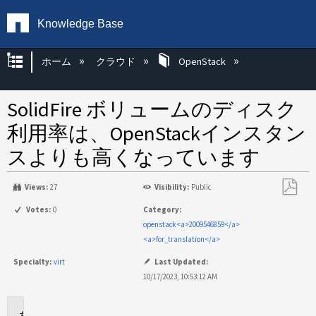
Knowledge Base
グローバル階層を展開/折りたたむ
ホーム
クラウド
OpenStack
SolidFire ボリュームのディスク
利用率は、OpenStackインスタン
スよりも高くなっています
Views:
27
Visibility:
Public
PDF
Votes:
0
Category:
と
openstack<a>2009546859</a>
し
<a>for_translation</a>
て
Specialty:
virt
Last Updated:
保
10/17/2023, 10:53:12 AM
存
環