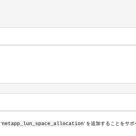
'
' を追加することをサ
netapp_lun_space_allocation