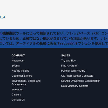
n_a
ラル機械翻訳ツールによって翻訳されており、ナレッジベース（KB）コ
しているため、正確ではない翻訳が含まれている場合があります。ナレ
いては、アーティクルの最後にある[Feedback]オプションを使用し
COMPANY
SALES
Newsroom
Try and Buy
Events
Find A Partner
NetApp Insight
Partner With NetApp
Customer Stories
US Public Sector Contracts
Environment, Social, and
NetApp OnDemand Consumption
Governance
Data Visionary Centers
Investors
Careers
Contact Us