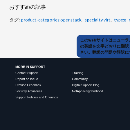
おすすめの記事
タグ
product-categories:openstack
specialty:virt
type:q_
このWebサイトはニュー
の英語を文字どおりに翻訳
さい。翻訳の問題や誤訳につ
MORE IN SUPPORT
Contact Support
Training
Report an Issue
Community
Provide Feedback
Digital Support Blog
Security Advisories
NetApp Neighborhood
Support Policies and Offerings