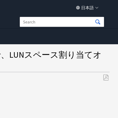
日本語
ョンで、LUNスペース割り当てオ
PDF
と
し
て
保
存