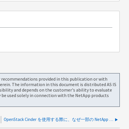
or recommendations provided in this publication or with
rein. The information in this document is distributed AS IS
bility and depends on the customer's ability to evaluate
be used solely in connection with the NetApp products
OpenStack Cinder を使用する際に、なぜ一部の NetApp ONTAP ボリューム／LUN はシックプロビジョニングされ、他はシンプロビジョニングされるのか？