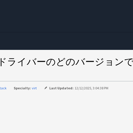
む
統合Cinderドライバーのどのバージ
？
tack
Specialty:
virt
Last Updated:
12/12/2025, 3:04:38 PM