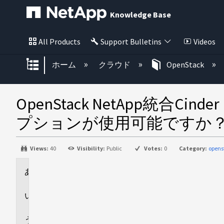
Knowledge Base
All Products
Support Bulletins
Videos
グローバル階層を展開/折りたた
ホーム
クラウド
OpenStack
OpenStack NetApp
プションが使用可能ですか
Views:
40
Visibility:
Public
Votes:
0
Category:
opens
環
境
回
答
追