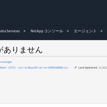
む
ata Services
NetApp コンソール
エージェント
境がありません
d-manager
atform（GCP）</a><a>Blue XP</a><a>2009358908</a>
Last Updated:
11/30/