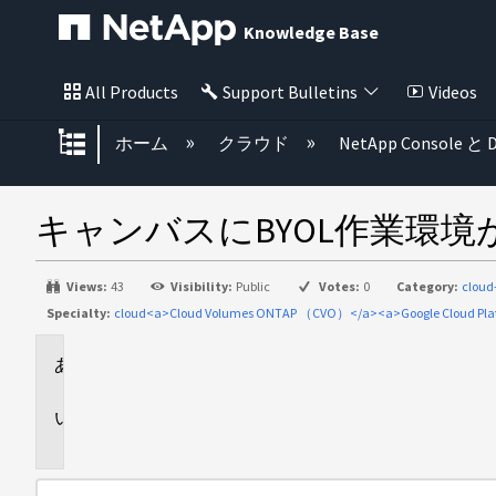
Knowledge Base
All Products
Support Bulletins
Videos
グローバル階層を展開/折りたた
ホーム
クラウド
NetApp Console と D
キャンバスにBYOL作業環
Views:
43
Visibility:
Public
Votes:
0
Category:
clou
Specialty:
cloud<a>Cloud Volumes ONTAP （CVO）</a><a>Google Cloud Pl
環
境
問
題