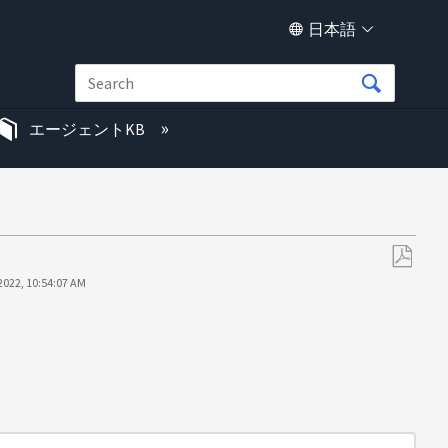
日本語
エージェントKB
PDF
2022, 10:54:07 AM
と
し
て
保
存