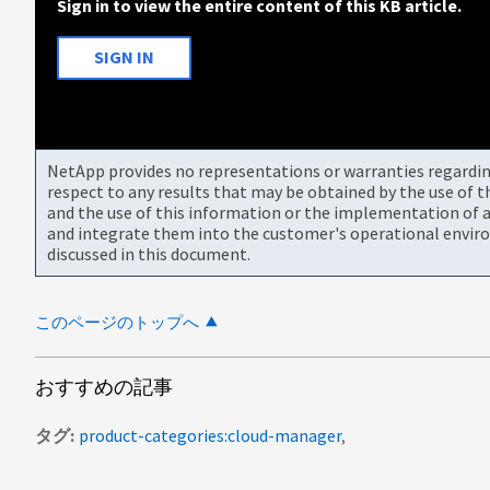
Sign in to view the entire content of this KB article.
SIGN IN
NetApp provides no representations or warranties regarding 
respect to any results that may be obtained by the use of 
and the use of this information or the implementation of a
and integrate them into the customer's operational envir
discussed in this document.
このページのトップへ
おすすめの記事
タグ
product-categories:cloud-manager