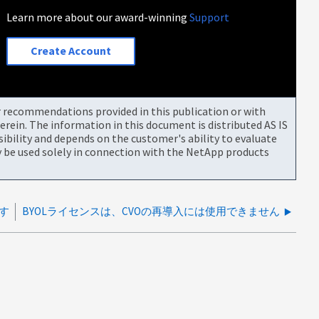
Learn more about our award-winning
Support
Create Account
or recommendations provided in this publication or with
rein. The information in this document is distributed AS IS
bility and depends on the customer's ability to evaluate
be used solely in connection with the NetApp products
です
BYOLライセンスは、CVOの再導入には使用できません