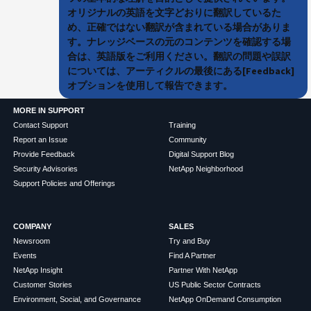
オリジナルの英語を文字どおりに翻訳しているた
め、正確ではない翻訳が含まれている場合がありま
す。ナレッジベースの元のコンテンツを確認する場
合は、英語版をご利用ください。翻訳の問題や誤訳
については、アーティクルの最後にある[Feedback]
オプションを使用して報告できます。
MORE IN SUPPORT
Contact Support
Training
Report an Issue
Community
Provide Feedback
Digital Support Blog
Security Advisories
NetApp Neighborhood
Support Policies and Offerings
COMPANY
SALES
Newsroom
Try and Buy
Events
Find A Partner
NetApp Insight
Partner With NetApp
Customer Stories
US Public Sector Contracts
Environment, Social, and Governance
NetApp OnDemand Consumption