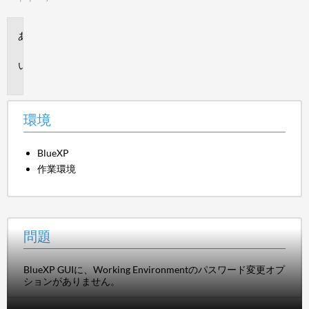
環
境
問
題
環境
BlueXP
作業環境
問題
BlueXP GUIに、Working Environmentのパスワード変更オプ
ションがありません。