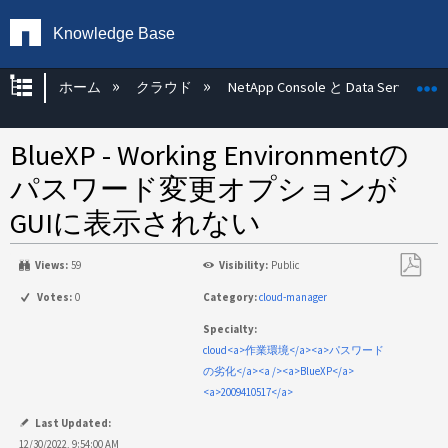
Knowledge Base
グローバル階層を展開/折りたたむ
ホーム
クラウド
NetApp Console と Data Services
BlueXP - Working Environmentの
パスワード変更オプションが
GUIに表示されない
Views:
59
Visibility:
Public
PDF
Votes:
0
Category:
cloud-manager
と
Specialty:
し
cloud<a>作業環境</a><a>パスワード
て
の劣化</a><a /><a>BlueXP</a>
保
<a>2009410517</a>
存
Last Updated:
12/30/2022, 9:54:00 AM