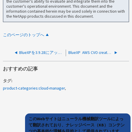
the customer's ability to evaluate and integrate them into the
customer's operational environment. This document and the
information contained herein may be used solely in connection with
the NetApp products discussed in this document.
このページのトップへ
BlueXPを3.9.28にアップグレードすると、Blobの使用量が0GiBと表示される
BlueXP AWS CVO create-subtask AWS S3の「Create Cloud Formation Stack」が失敗し、「No identity-based policy allows the IAM：TagRole」というエラーが表示される
おすすめの記事
タグ
product-categories:cloud-manager
このWebサイトはニューラル機械翻訳ツールによっ
て翻訳されており、ナレッジベース（KB）コンテン
ツの基本的な理解を目的として提供されています。