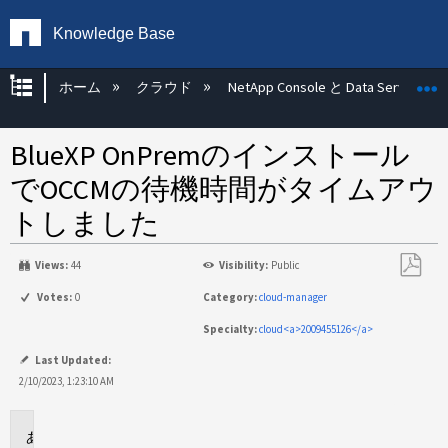
Knowledge Base
グローバル階層を展開/折りたたむ
ホーム
クラウド
NetApp Console と Data Services
BlueXP OnPremのインストール
でOCCMの待機時間がタイムアウ
トしました
Views:
44
Visibility:
Public
PDF
Votes:
0
Category:
cloud-manager
と
Specialty:
cloud<a>2009455126</a>
し
て
Last Updated:
保
2/10/2023, 1:23:10 AM
存
環