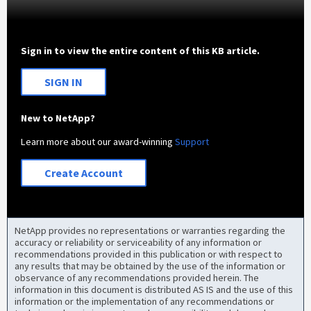
Sign in to view the entire content of this KB article.
SIGN IN
New to NetApp?
Learn more about our award-winning
Support
Create Account
NetApp provides no representations or warranties regarding the
accuracy or reliability or serviceability of any information or
recommendations provided in this publication or with respect to
any results that may be obtained by the use of the information or
observance of any recommendations provided herein. The
information in this document is distributed AS IS and the use of this
information or the implementation of any recommendations or