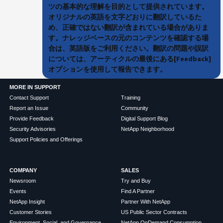
ツの基本的な理解を目的として提供されています。
オリジナルの英語を文字どおりに翻訳しているた
め、正確ではない翻訳が含まれている場合がありま
す。ナレッジベースの元のコンテンツを確認する場
合は、英語版をご利用ください。翻訳の問題や誤訳
については、アーティクルの最後にある[Feedback]
オプションを使用して報告できます。
MORE IN SUPPORT
Contact Support
Training
Report an Issue
Community
Provide Feedback
Digital Support Blog
Security Advisories
NetApp Neighborhood
Support Policies and Offerings
COMPANY
SALES
Newsroom
Try and Buy
Events
Find A Partner
NetApp Insight
Partner With NetApp
Customer Stories
US Public Sector Contracts
Environment, Social, and Governance
NetApp OnDemand Consumption