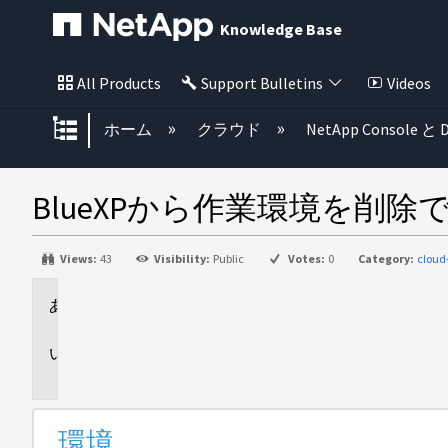
Knowledge Base
All Products
Support Bulletins
Videos
グローバル階層を展開/折りたた
ホーム
クラウド
NetApp Console と D
BlueXPから作業環境を削除
Views:
43
Visibility:
Public
Votes:
0
Category:
clou
環
境
問
題
環境