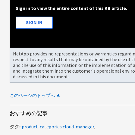
Sign in to view the entire content of this KB article.
SIGN IN
NetApp provides no representations or warranties regarding 
respect to any results that may be obtained by the use of 
and the use of this information or the implementation of a
and integrate them into the customer's operational envir
discussed in this document.
このページのトップへ
おすすめの記事
タグ
product-categories:cloud-manager