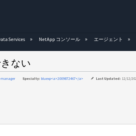
む
ata Services
NetApp コンソール
エージェント
できない
d-manager
Specialty:
bluexp<a>2009872467</a>
Last Updated:
12/12/20