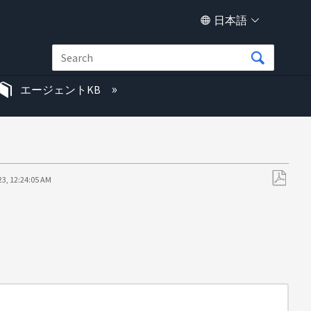
日本語
エージェントKB
23, 12:24:05 AM
PDF
と
し
て
保
存