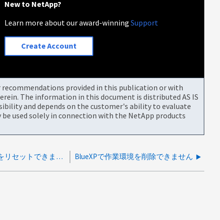
New to NetApp?
Learn more about our award-winning
Support
Create Account
or recommendations provided in this publication or with
rein. The information in this document is distributed AS IS
bility and depends on the customer's ability to evaluate
be used solely in connection with the NetApp products
ダークサイトコネクタのパスワードをリセットできますか？
BlueXPで作業環境を削除できません