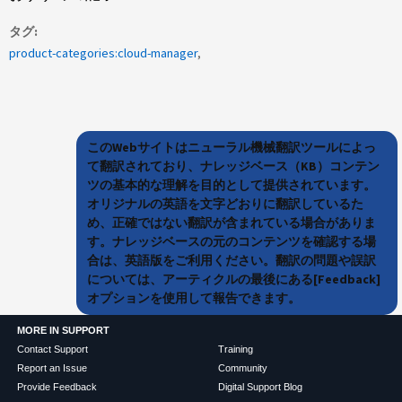
タグ
product-categories:cloud-manager
このWebサイトはニューラル機械翻訳ツールによっ
て翻訳されており、ナレッジベース（KB）コンテン
ツの基本的な理解を目的として提供されています。
オリジナルの英語を文字どおりに翻訳しているた
め、正確ではない翻訳が含まれている場合がありま
す。ナレッジベースの元のコンテンツを確認する場
合は、英語版をご利用ください。翻訳の問題や誤訳
については、アーティクルの最後にある[Feedback]
オプションを使用して報告できます。
MORE IN SUPPORT
Contact Support
Training
Report an Issue
Community
Provide Feedback
Digital Support Blog