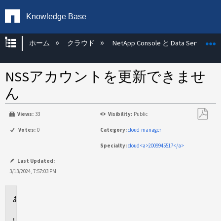
Knowledge Base
グローバル階層を展開/折りたたむ
ホーム
クラウド
NetApp Console と Data Services
NSSアカウントを更新できませ
ん
Views:
33
Visibility:
Public
PDF
Votes:
0
Category:
cloud-manager
と
Specialty:
cloud<a>2009945517</a>
し
て
Last Updated:
保
3/13/2024, 7:57:03 PM
存
環
境
問