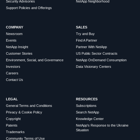
Security Advisories
NetApp Neighborhood
Support Policies and Offerings
COMPANY
SALES
Newsroom
Try and Buy
Events
Find A Partner
NetApp Insight
Partner With NetApp
Customer Stories
US Public Sector Contracts
Environment, Social, and Governance
NetApp OnDemand Consumption
Investors
Data Visionary Centers
Careers
Contact Us
LEGAL
RESOURCES
General Terms and Conditions
Subscriptions
Privacy & Cookie Policy
Search NetApp
Copyright
Knowledge Center
Patents
NetApp's Response to the Ukraine
Situation
Trademarks
Community Terms of Use