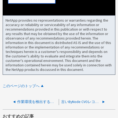
NetApp provides no representations or warranties regarding the
accuracy or reliability or serviceability of any information or
recommendations provided in this publication or with respect to
any results that may be obtained by the use of the information or
observance of any recommendations provided herein. The
information in this document is distributed AS IS and the use of this
information or the implementation of any recommendations or
techniques herein is a customer's responsibility and depends on
the customer's ability to evaluate and integrate them into the
customer's operational environment. This document and the
information contained herein may be used solely in connection with
the NetApp products discussed in this document.
このページのトップへ
作業環境を検出するときに仮定ロール ARN エラーを設定できません
古いByNode CVOレコードが原因でSaaS Marketplaceサブスクリプションを更新できません
おすすめの記事