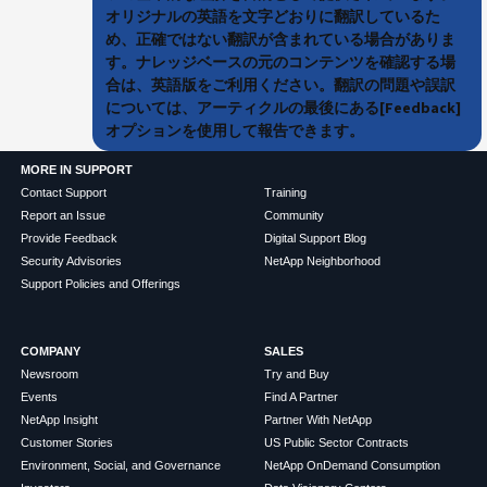
オリジナルの英語を文字どおりに翻訳しているた
め、正確ではない翻訳が含まれている場合がありま
す。ナレッジベースの元のコンテンツを確認する場
合は、英語版をご利用ください。翻訳の問題や誤訳
については、アーティクルの最後にある[Feedback]
オプションを使用して報告できます。
MORE IN SUPPORT
Contact Support
Training
Report an Issue
Community
Provide Feedback
Digital Support Blog
Security Advisories
NetApp Neighborhood
Support Policies and Offerings
COMPANY
SALES
Newsroom
Try and Buy
Events
Find A Partner
NetApp Insight
Partner With NetApp
Customer Stories
US Public Sector Contracts
Environment, Social, and Governance
NetApp OnDemand Consumption