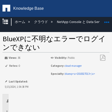
Knowledge Base
グローバル階層を展開/折りたたむ
ホーム
クラウド
NetApp Console と Data Services
BlueXPに不明なエラーでログイ
ンできない
Views:
36
Visibility:
Public
PDF
Votes:
0
Category:
cloud-manager
と
Specialty:
bluexp<a>2010027013</a>
し
て
Last Updated:
保
5/15/2024, 1:54:38 PM
存
環
境
問