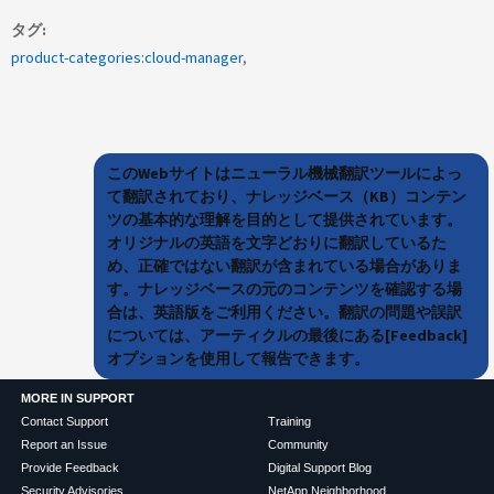
タグ
product-categories:cloud-manager
このWebサイトはニューラル機械翻訳ツールによっ
て翻訳されており、ナレッジベース（KB）コンテン
ツの基本的な理解を目的として提供されています。
オリジナルの英語を文字どおりに翻訳しているた
め、正確ではない翻訳が含まれている場合がありま
す。ナレッジベースの元のコンテンツを確認する場
合は、英語版をご利用ください。翻訳の問題や誤訳
については、アーティクルの最後にある[Feedback]
オプションを使用して報告できます。
MORE IN SUPPORT
Contact Support
Training
Report an Issue
Community
Provide Feedback
Digital Support Blog
Security Advisories
NetApp Neighborhood