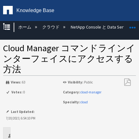
Knowledge Base
グローバル階層を展開/折りたたむ
ホーム
クラウド
NetApp Console と Data Services
Cloud Manager コマンドラインイ
ンターフェイスにアクセスする
方法
Views:
63
Visibility:
Public
PDF
Votes:
0
Category:
cloud-manager
と
Specialty:
cloud
し
て
Last Updated:
保
7/20/2023, 6:54:10 PM
存
環