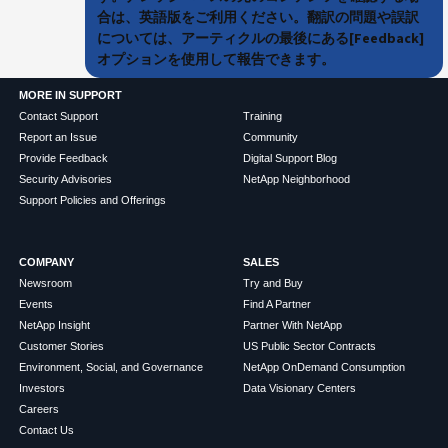
合は、英語版をご利用ください。翻訳の問題や誤訳
については、アーティクルの最後にある[Feedback]
オプションを使用して報告できます。
MORE IN SUPPORT
Contact Support
Training
Report an Issue
Community
Provide Feedback
Digital Support Blog
Security Advisories
NetApp Neighborhood
Support Policies and Offerings
COMPANY
SALES
Newsroom
Try and Buy
Events
Find A Partner
NetApp Insight
Partner With NetApp
Customer Stories
US Public Sector Contracts
Environment, Social, and Governance
NetApp OnDemand Consumption
Investors
Data Visionary Centers
Careers
Contact Us