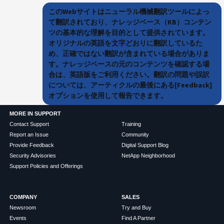
このWebサイトはニューラル機械翻訳ツールによっ
て翻訳されており、ナレッジベース（KB）コンテン
ツの基本的な理解を目的として提供されています。
オリジナルの英語を文字どおりに翻訳しているた
め、正確ではない翻訳が含まれている場合がありま
す。ナレッジベースの元のコンテンツを確認する場
合は、英語版をご利用ください。翻訳の問題や誤訳
については、アーティクルの最後にある[Feedback]
オプションを使用して報告できます。
MORE IN SUPPORT
Contact Support
Training
Report an Issue
Community
Provide Feedback
Digital Support Blog
Security Advisories
NetApp Neighborhood
Support Policies and Offerings
COMPANY
SALES
Newsroom
Try and Buy
Events
Find A Partner