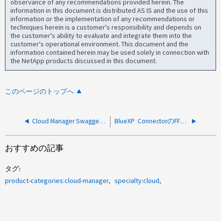
observance of any recommendations provided herein. The
information in this document is distributed AS IS and the use of this
information or the implementation of any recommendations or
techniques herein is a customer's responsibility and depends on
the customer's ability to evaluate and integrate them into the
customer's operational environment. This document and the
information contained herein may be used solely in connection with
the NetApp products discussed in this document.
このページのトップへ
Cloud Manager Swagger APIを使用してNSS IDにCVOを登録する方法、またはNSSアカウント間でCVOを切り替える方法
BlueXP ConnectorのFFmpegに関連する脆弱性を修正する方法
おすすめの記事
タグ
product-categories:cloud-manager
specialty:cloud