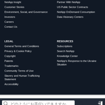
NetApp Insight
Partner With NetApp
Customer Stories
US Public Sector Contracts
Environment, Social, and Governance
NetApp OnDemand Consumption
Investors
Data Visionary Centers
Careers
Contact Us
LEGAL
RESOURCES
General Terms and Conditions
Subscriptions
Privacy & Cookie Policy
Search NetApp
Copyright
Knowledge Center
Patents
NetApp's Response to the Ukraine
Situation
Trademarks
Community Terms of Use
Slavery and Human Trafficking
Statement
Accessibility
この記事は役に立ちましたか？
©
2026
NetApp
English
Terms of Use
Privacy Policy