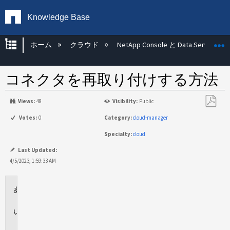
Knowledge Base
グローバル階層を展開/折りたたむ
ホーム
クラウド
NetApp Console と Data Services
コネクタを再取り付けする方法
Views:
48
Visibility:
Public
PDF
Votes:
0
Category:
cloud-manager
と
Specialty:
cloud
し
て
Last Updated:
保
4/5/2023, 1:59:33 AM
存
環
境
説
明