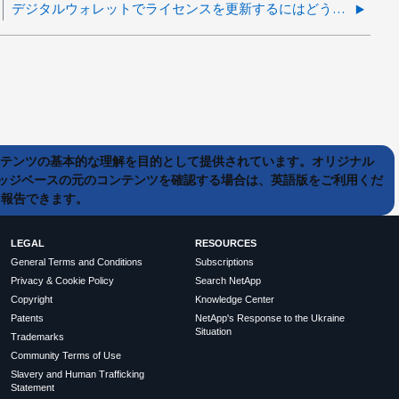
デジタルウォレットでライセンスを更新するにはどうすればよいですか？
ンテンツの基本的な理解を目的として提供されています。オリジナル
ッジベースの元のコンテンツを確認する場合は、英語版をご利用くだ
て報告できます。
LEGAL
RESOURCES
General Terms and Conditions
Subscriptions
Privacy & Cookie Policy
Search NetApp
Copyright
Knowledge Center
Patents
NetApp's Response to the Ukraine
Situation
Trademarks
Community Terms of Use
Slavery and Human Trafficking
Statement