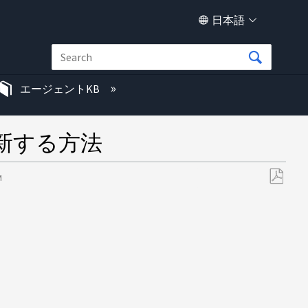
日本語
エージェントKB
更新する方法
M
PDF
と
し
て
保
存