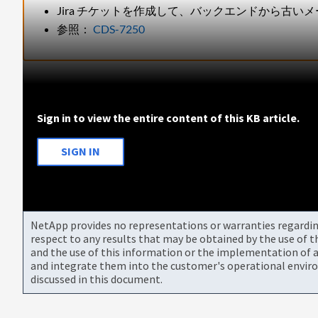
Jira チケットを作成して、バックエンドから古
参照：
CDS-7250
Sign in to view the entire content of this KB article.
SIGN IN
NetApp provides no representations or warranties regarding 
respect to any results that may be obtained by the use of 
and the use of this information or the implementation of a
and integrate them into the customer's operational envir
discussed in this document.