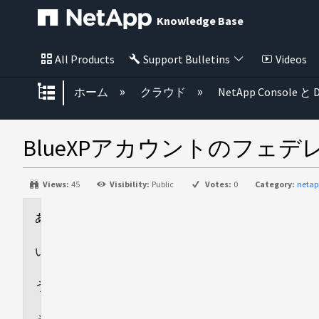
Knowledge Base
All Products
Support Bulletins
Videos
グローバル階層を展開/折りたた
ホーム
クラウド
NetApp Console と D
BlueXPアカウントのフ
Views:
45
Visibility:
Public
Votes:
0
Category:
netap
環
境
概
要
手
順