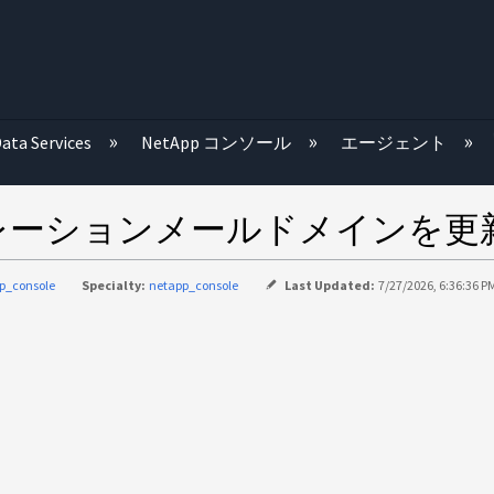
む
ata Services
NetApp コンソール
エージェント
ェデレーションメールドメインを
p_console
Specialty:
netapp_console
Last Updated:
7/27/2026, 6:36:36 P