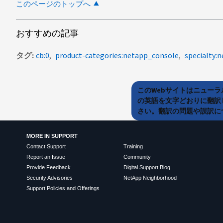
このページのトップへ
おすすめの記事
タグ
cb:0
product-categories:netapp_console
specialty:
このWebサイトはニュー
の英語を文字どおりに翻訳
さい。翻訳の問題や誤訳につ
MORE IN SUPPORT
Contact Support
Training
Report an Issue
Community
Provide Feedback
Digital Support Blog
Security Advisories
NetApp Neighborhood
Support Policies and Offerings