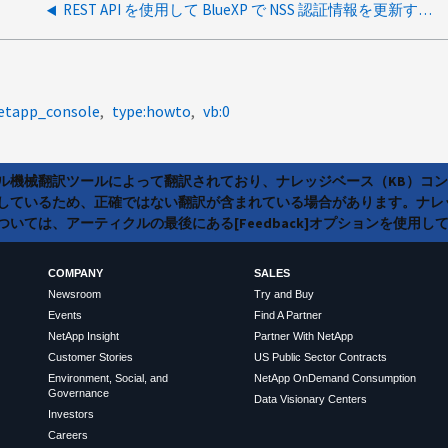
REST API を使用して BlueXP で NSS 認証情報を更新する方法
netapp_console
type:howto
vb:0
ラル機械翻訳ツールによって翻訳されており、ナレッジベース（KB）コ
しているため、正確ではない翻訳が含まれている場合があります。ナレ
いては、アーティクルの最後にある[Feedback]オプションを使用し
COMPANY
SALES
Newsroom
Try and Buy
Events
Find A Partner
NetApp Insight
Partner With NetApp
Customer Stories
US Public Sector Contracts
Environment, Social, and
NetApp OnDemand Consumption
Governance
Data Visionary Centers
Investors
Careers