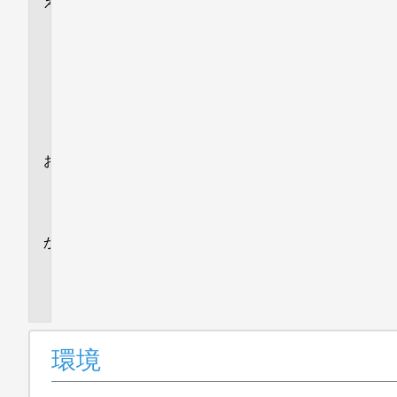
パ
ー
ト
ナ
ー
ノ
ー
ト
追
加
情
報
内
部
情
報
環境