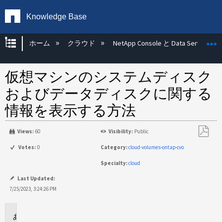
Knowledge Base
グローバル階層を展開/折りたたむ
ホーム
クラウド
NetApp Console と Data Services
仮想マシンのシステムディスク
およびデータディスクに関する
情報を表示する方法
Views:
60
Visibility:
Public
PDF
Votes:
0
Category:
cloud-volumes-ontap-cvo
と
Specialty:
cloud
し
て
Last Updated:
保
7/25/2023, 3:24:26 PM
存
環