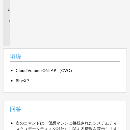
境
回
答
追
加
情
報
環境
Cloud Volume ONTAP （CVO）
BlueXP
回答
次のコマンドは、仮想マシンに接続されたシステムディ
スク（データディスク以外）に関する情報を表示します