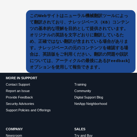
このWebサイトはニューラル機械翻訳ツールによっ
て翻訳されており、ナレッジベース（KB）コンテン
ツの基本的な理解を目的として提供されています。
オリジナルの英語を文字どおりに翻訳しているた
め、正確ではない翻訳が含まれている場合がありま
す。ナレッジベースの元のコンテンツを確認する場
合は、英語版をご利用ください。翻訳の問題や誤訳
については、アーティクルの最後にある[Feedback]
オプションを使用して報告できます。
MORE IN SUPPORT
Contact Support
Training
Report an Issue
Community
Provide Feedback
Digital Support Blog
Security Advisories
NetApp Neighborhood
Support Policies and Offerings
COMPANY
SALES
Newsroom
Try and Buy