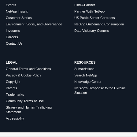
Events
Find A Partner
NetApp Insight
Partner With NetApp
Customer Stories
US Public Sector Contracts
Environment, Social, and Governance
NetApp OnDemand Consumption
Investors
Data Visionary Centers
Careers
Contact Us
LEGAL
RESOURCES
General Terms and Conditions
Subscriptions
Privacy & Cookie Policy
Search NetApp
Copyright
Knowledge Center
Patents
NetApp's Response to the Ukraine
Situation
Trademarks
Community Terms of Use
Slavery and Human Trafficking
Statement
Accessibility