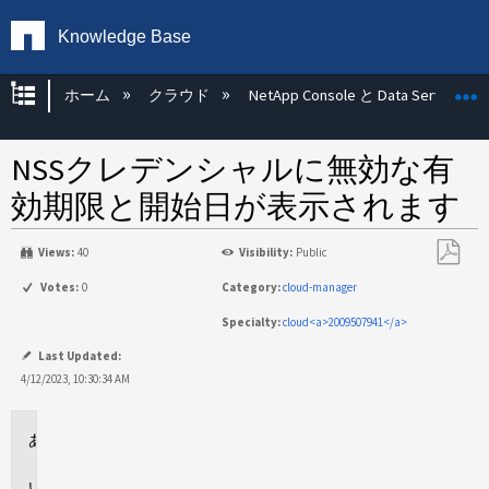
Knowledge Base
グローバル階層を展開/折りたたむ
ホーム
クラウド
NetApp Console と Data Services
NSSクレデンシャルに無効な有
効期限と開始日が表示されます
Views:
40
Visibility:
Public
PDF
Votes:
0
Category:
cloud-manager
と
Specialty:
cloud<a>2009507941</a>
し
て
Last Updated:
保
4/12/2023, 10:30:34 AM
存
環
境
問