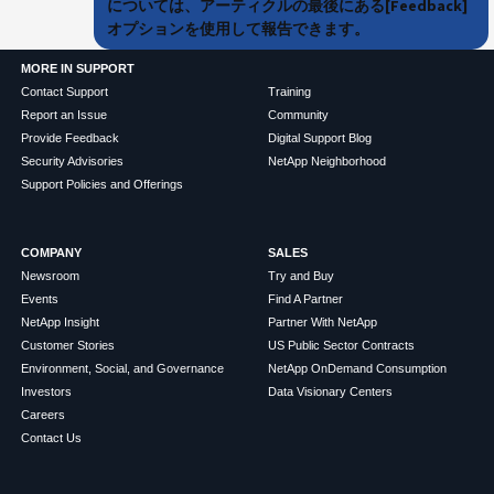
については、アーティクルの最後にある[Feedback]
オプションを使用して報告できます。
MORE IN SUPPORT
Contact Support
Training
Report an Issue
Community
Provide Feedback
Digital Support Blog
Security Advisories
NetApp Neighborhood
Support Policies and Offerings
COMPANY
SALES
Newsroom
Try and Buy
Events
Find A Partner
NetApp Insight
Partner With NetApp
Customer Stories
US Public Sector Contracts
Environment, Social, and Governance
NetApp OnDemand Consumption
Investors
Data Visionary Centers
Careers
Contact Us