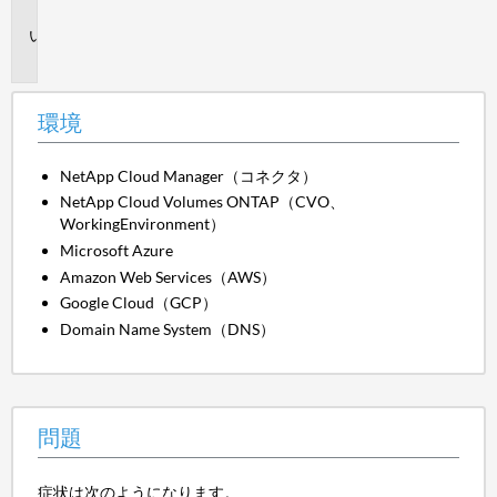
境
問
題
環境
NetApp Cloud Manager（コネクタ）
NetApp Cloud Volumes ONTAP（CVO、
WorkingEnvironment）
Microsoft Azure
Amazon Web Services（AWS）
Google Cloud（GCP）
Domain Name System（DNS）
問題
症状は次のようになります。