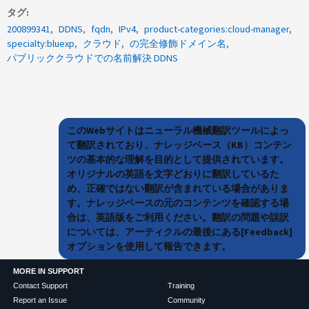
タグ
200899341
DDNS
fqdn
IPv4
product-categories:cloud-manager
specialty:bluexp
クラウド
の完全修飾ドメイン名
パブリッククラウドでの名前解決 DDNS
このWebサイトはニューラル機械翻訳ツールによっ
て翻訳されており、ナレッジベース（KB）コンテン
ツの基本的な理解を目的として提供されています。
オリジナルの英語を文字どおりに翻訳しているた
め、正確ではない翻訳が含まれている場合がありま
す。ナレッジベースの元のコンテンツを確認する場
合は、英語版をご利用ください。翻訳の問題や誤訳
については、アーティクルの最後にある[Feedback]
オプションを使用して報告できます。
MORE IN SUPPORT
Contact Support
Training
Report an Issue
Community