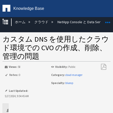
Knowledge Base
グローバル階層を展開/折りたたむ
ホーム
クラウド
NetApp Console と Data Services
カスタム DNS を使用したクラウ
ド環境での CVO の作成、削除、
管理の問題
Views:
58
Visibility:
Public
PDF
Votes:
0
Category:
cloud-manager
と
Specialty:
bluexp
し
て
Last Updated:
保
5/27/2024, 9:54:45 AM
存
環