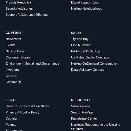
Provide Feedback
Digital Support Blog
Security Advisories
NetApp Neighborhood
Support Policies and Offerings
COMPANY
SALES
Newsroom
Try and Buy
Events
Find A Partner
NetApp Insight
Partner With NetApp
Customer Stories
US Public Sector Contracts
Environment, Social, and Governance
NetApp OnDemand Consumption
Investors
Data Visionary Centers
Careers
Contact Us
LEGAL
RESOURCES
General Terms and Conditions
Subscriptions
Privacy & Cookie Policy
Search NetApp
Copyright
Knowledge Center
Patents
NetApp's Response to the Ukraine
Situation
Trademarks