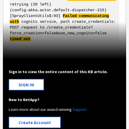
retrying (20 left)
(config-akka.actor.default-dispatcher-215)
[SprayClientUtils$:93]
Failed communicating
with
cognito service, path create_credentials:
POST request to /create_credentials?
force_creation=false&use_new_cognito=false
timed out
Sign in to view the entire content of this KB article.
SIGN IN
New to NetApp?
Learn more about our award-winning
Support
Create Account