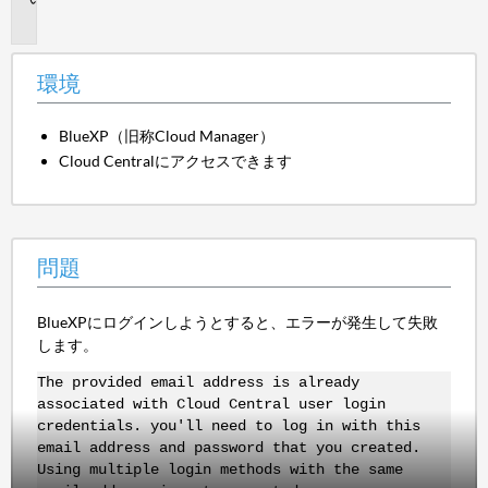
題
環境
BlueXP（旧称Cloud Manager）
Cloud Centralにアクセスできます
問題
BlueXPにログインしようとすると、エラーが発生して失敗
します。
The provided email address is already
associated with Cloud Central user login
credentials. you'll need to log in with this
email address and password that you created.
Using multiple login methods with the same