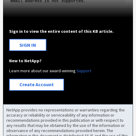
email address is not supported.
Sign in to view the entire content of this KB article.
SIGN IN
New to NetApp?
Learn more about our award-winning
Support
Create Account
NetApp provides no representations or warranties regarding the
accuracy or reliability or serviceability of any information or
recommendations provided in this publication or with respect to
any results that may be obtained by the use of the information or
observance of any recommendations provided herein. The
information in this document is distributed AS IS and the use of this