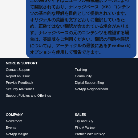
このWebサイトはニューラル機械翻訳ツールによっ
て翻訳されており、ナレッジベース（KB）コンテン
ツの基本的な理解を目的として提供されています。
オリジナルの英語を文字どおりに翻訳しているた
め、正確ではない翻訳が含まれている場合がありま
す。ナレッジベースの元のコンテンツを確認する場
合は、英語版をご利用ください。翻訳の問題や誤訳
については、アーティクルの最後にある[Feedback]
オプションを使用して報告できます。
MORE IN SUPPORT
Contact Support
Training
Report an Issue
Community
Provide Feedback
Digital Support Blog
Security Advisories
NetApp Neighborhood
Support Policies and Offerings
COMPANY
SALES
Newsroom
Try and Buy
Events
Find A Partner
NetApp Insight
Partner With NetApp