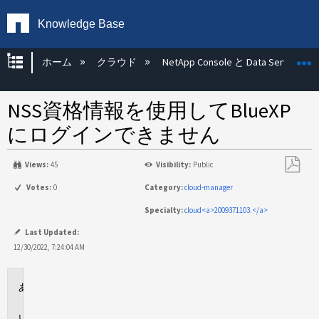
Knowledge Base
グローバル階層を展開/折りたたむ
ホーム
クラウド
NetApp Console と Data Services
NSS資格情報を使用してBlueXP
にログインできません
Views:
45
Visibility:
Public
PDF
Votes:
0
Category:
cloud-manager
と
Specialty:
cloud<a>2009371103.</a>
し
て
Last Updated:
保
12/30/2022, 7:24:04 AM
存
環
境
問