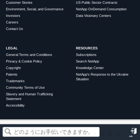
Customer Stories
US Public Sector Contracts
Environment, Social, and Governance
NetApp OnDemand Consumption
Investors
Data Visionary Centers
Careers
Contact Us
LEGAL
RESOURCES
General Terms and Conditions
Subscriptions
Privacy & Cookie Policy
Search NetApp
Copyright
Knowledge Center
Patents
NetApp's Response to the Ukraine
Situation
Trademarks
Community Terms of Use
Slavery and Human Trafficking
Statement
Accessibility
この記事は役に立ちましたか？
©
2026
NetApp
English
Terms of Use
Privacy Policy
Cookie Policy
Cookie Settings
サ