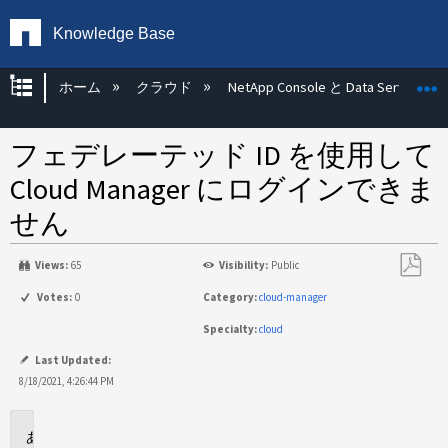
Knowledge Base
グローバル階層を展開/折りたたむ
ホーム
クラウド
NetApp Console と Data Services
フェデレーテッド ID を使用して
Cloud Manager にログインできま
せん
Views:
65
Visibility:
Public
PDF
Votes:
0
Category:
cloud-manager
と
Specialty:
cloud
し
て
Last Updated:
保
8/18/2021, 4:26:44 PM
存
環