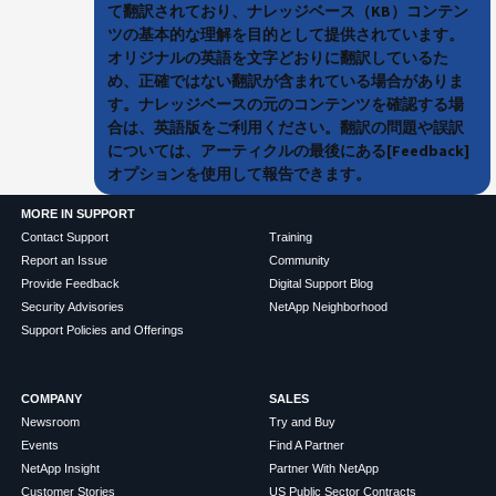
て翻訳されており、ナレッジベース（KB）コンテン
ツの基本的な理解を目的として提供されています。
オリジナルの英語を文字どおりに翻訳しているた
め、正確ではない翻訳が含まれている場合がありま
す。ナレッジベースの元のコンテンツを確認する場
合は、英語版をご利用ください。翻訳の問題や誤訳
については、アーティクルの最後にある[Feedback]
オプションを使用して報告できます。
MORE IN SUPPORT
Contact Support
Training
Report an Issue
Community
Provide Feedback
Digital Support Blog
Security Advisories
NetApp Neighborhood
Support Policies and Offerings
COMPANY
SALES
Newsroom
Try and Buy
Events
Find A Partner
NetApp Insight
Partner With NetApp
Customer Stories
US Public Sector Contracts