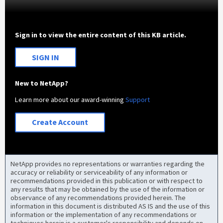
Sign in to view the entire content of this KB article.
SIGN IN
New to NetApp?
Learn more about our award-winning
Support
Create Account
NetApp provides no representations or warranties regarding the
accuracy or reliability or serviceability of any information or
recommendations provided in this publication or with respect to
any results that may be obtained by the use of the information or
observance of any recommendations provided herein. The
information in this document is distributed AS IS and the use of this
information or the implementation of any recommendations or
techniques herein is a customer's responsibility and depends on